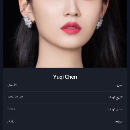
Yuqi Chen
سن :
34 سال
تاریخ تولد :
1992-07-29
محل تولد :
China
حرفه :
بازیگر