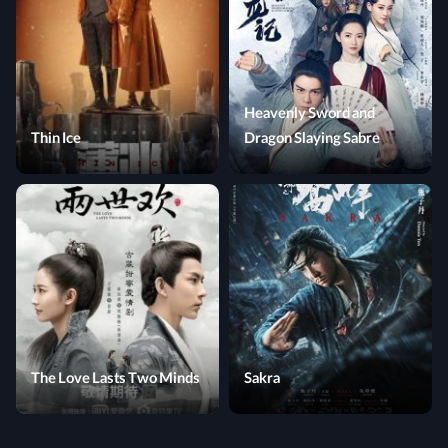
Heavenly Sword and
Thin Ice
Dragon Slaying Sabre
The Love Lasts Two Minds
Sakra