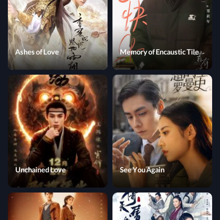
Ashes of Love
Memory of Encaustic Tile
Unchained Love
See You Again