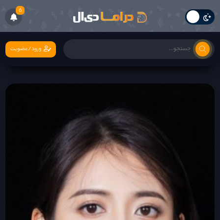
6
ورود/عضویت