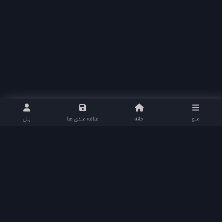
منو
خانه
علاقه مندی ها
پنل
دراما دی ال در شبکه های اجتماعی