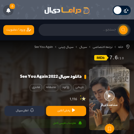
6
ورود/عضویت
خانه
ترجمه اختصاصی
سریال
سریال چینی
See You Again
7.6
IMDb
دانلود سریال See You Again 2022
تاریخی
رازآلود
عاشقانه
فانتزی
1,116
مشاهده تریلر
پخش آنلاین
اعلان سریال
هاردساب فارسی کامل