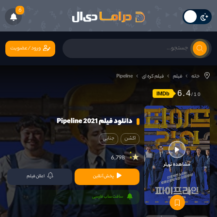
6
ورود/عضویت
خانه
فیلم
فیلم کره ای
Pipeline
6.4
IMDb
دانلود فیلم Pipeline 2021
اکشن
جنایی
6,798
مشاهده تریلر
پخش آنلاین
اعلان فیلم
سافت ساب فارسی