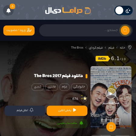
6
ورود/عضویت
خانه
فیلم
فیلم کره ای
The Bros
6.1
IMDb
دانلود فیلم The Bros 2017
خانوادگی
درام
فانتزی
کمدی
676
مشاهده تریلر
پخش آنلاین
اعلان فیلم
سافت ساب فارسی