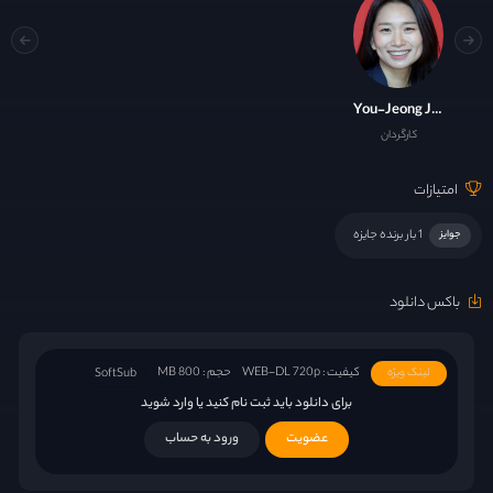
You-Jeong Jang
کارگردان
امتیازات
1 بار برنده جایزه
جوایز
باکس دانلود
کیفیت : WEB-DL 720p
حجم : 800 MB
لینک ویژه
SoftSub
برای دانلود باید ثبت نام کنید یا وارد شوید
عضویت
ورود به حساب