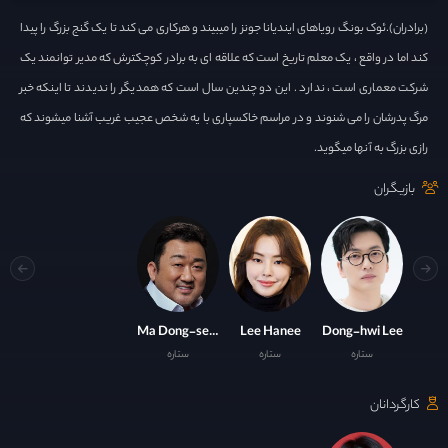
(برادران).ئوک بونگ رویاهای ایندیانا جونز را میبیند و هرکاری می کند تا یک گنج بزرگ را پیدا
کند اما در واقع ، یک معلم تاریخ است که علاقه ای به برادر کوچکترش که مدیر توانمند یک
شرکت معماری است ، ندارد . این دو چندین سال است که همدیگر را ندیدند تا اینکه خبر
مرگ پدرشان را می شنوند و در مراسم خاکسپاری با یه شخص عجیب غریب آشنا میشوند که
رازی بزرگ به آنها میگوید.
بازیگران
Ma Dong-seok
Lee Hanee
Dong-hwi Lee
ستاره
ستاره
ستاره
کارگردانان