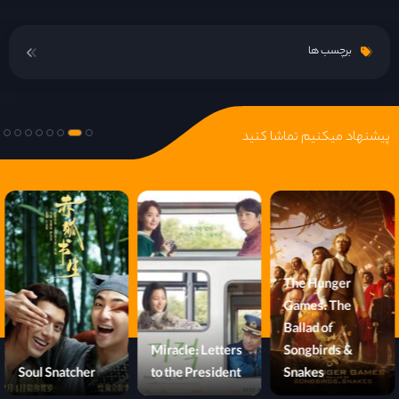
برچسب ها
پیشنهاد میکنیم تماشا کنید
The Hunger
Games: The
Ballad of
Miracle: Letters
Songbirds &
Soul Snatcher
to the President
Snakes