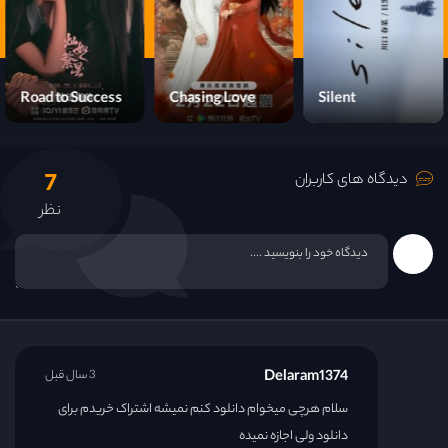
قسمت 22
قسمت 23
Road to Success
Chasing Love
Silent
قسمت 24
7
دیدگاه های کاربران
نظر
Delaram1374
3 سال قبل
سلام هرچی میخوام دانلود کنم نمیشه اشتراک خریدم برای
دانلود ولی اجازه نمیده