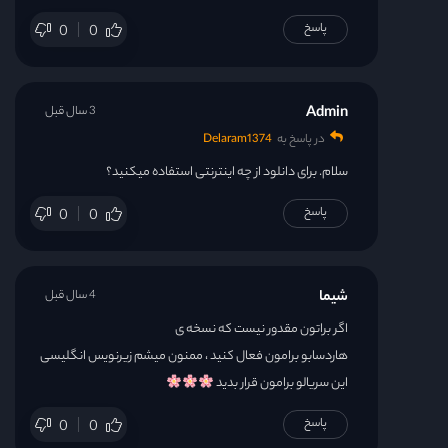
پاسخ
0
0
Admin
3 سال قبل
در پاسخ به
Delaram1374
سلام. برای دانلود از چه اینترنتی استفاده میکنید؟
پاسخ
0
0
شیما
4 سال قبل
اگر براتون مقدور نیست که نسخه ی
هاردسابو برامون فعال کنید ، ممنون میشم زیرنویس انگلیسی
این سریالو برامون قرار بدید
پاسخ
0
0