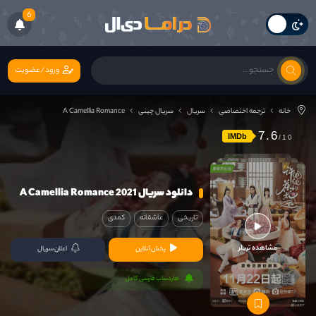
6
ورود/عضویت
خانه
ترجمه اختصاصی
سریال
سریال چینی
A Camellia Romance
7.6
IMDb
دانلود سریال A Camellia Romance 2021
تاریخی
عاشقانه
کمدی
مشاهده تریلر
پخش آنلاین
اعلان سریال
هاردساب فارسی کامل