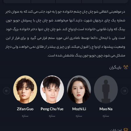
در موقعیتی اتفاقی شو چان چان چشم خانواده جو را به خود جلب می کند که به عنوان تاجر
شماره یک چای درجهان شهرت دارند.آنها میخواهند شو چان چان با پسرشان جویو جون
یینگ که وارث قانونی خانواده است،ازدواج کند. شو چان چان تنها دختر خانواده بزرگ خود
است ولی با اینحال دائما توسط نامادری اش مورد ستم قرار می گیرد و برای فرار از این
وضعیت،پیشنهاد ازدواج را قبول میکند.اون چیزی بیشتر از طلاق نمی خواهد ولی دچار
مشکل می شود،چون جویو جون یینگ عاشقش شده است.
بازیگران
Zifan Guo
Peng Chu Yue
Mozhi Li
Mao Na
ستاره
ستاره
ستاره
ستاره
امتیازات