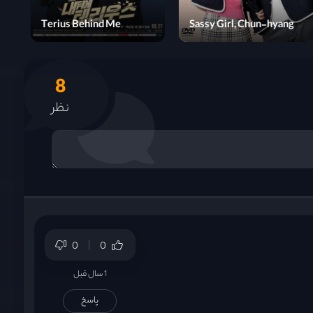
Heart Signal 5
Terius Behind Me
8
نظر
0
0
1 سال قبل
پاسخ