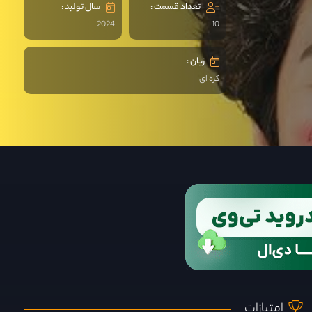
تعداد قسمت :
سال تولید :
2024
10
زبان :
کره ای
امتیازات