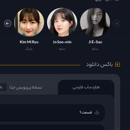
-hoe
Kim Mi Ryu
Jo Soo-min
Ji E-Suu
ستاره
ستاره
بازیگر
باکس دانلود
هاردساب فارسی
نسخه زیرنویس جدا
پا
قسمت 1