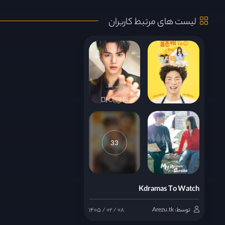
لیست های مرتبط کاربران
قسمت 9
قسمت 10
33
Kdramas To Watch
توسط: Arezu.tk
۱۴۰۵ / ۰۲ / ۰۸