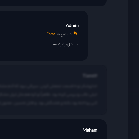
Admin
در پاسخ به
Farza
مشکل برطرف شد
Tiam69
خیلی جالب رو بررسی کرده بود ، ظاهراً تو کره هم مثل ایران مشکل 
کنی پرداخته بود نکته ی قشنگش بود ، و قابل تحسین ، ممنون ا
Maham