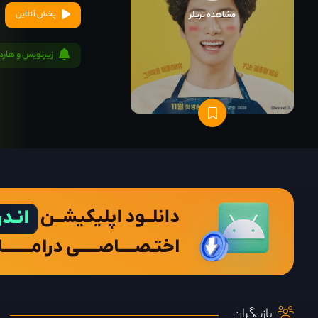
پخش آنلاین
مشاهده تریلر
زیرنویس و هار
بازیگران