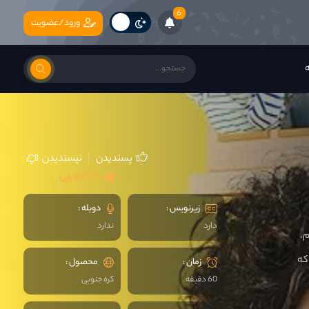
6
ورود/عضویت
ه
پسندیدن
نپسندیدن
88%
(8 رای)
زیرنویس :
دوبله :
دارد
ندارد
م،
که
زمان :
محصول :
60 دقیقه
کره جنوبی