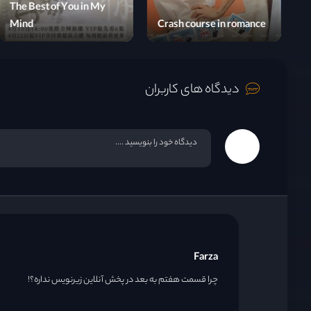
The Best of You in My
Goddess of Fire
Mind
C
دیدگاه های کاربران
Farza
چرا قسمت هفتم به بعد در پخش آنلاین زیرنویس نداره؟!