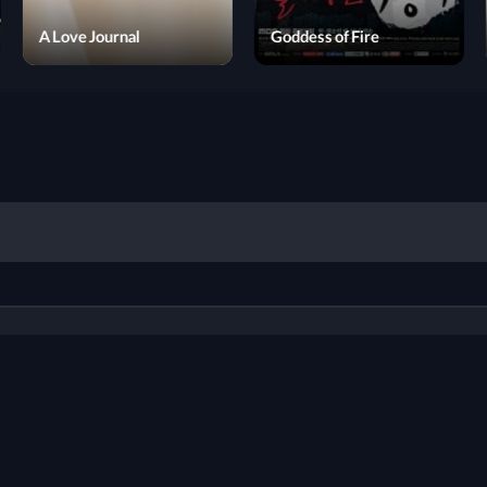
Sassy Girl, Chun-hyang
A Love Journal