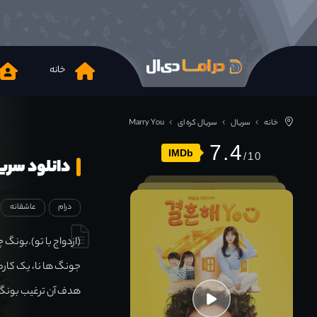
خانه
خانه
سریال
سریال کره ای
Marry You
7.4
IMDb
دانلود سریال You 2024
درام
عاشقانه
(ازدواج با تو).بونگ چ
جونگ ها نا، یک کارم
هدف آن ترغیب بونگ