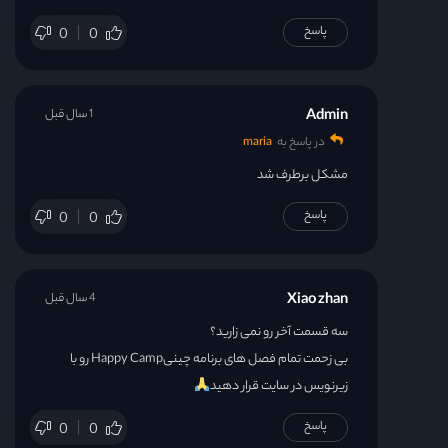
قسمت 30
پاسخ
0
0
قسمت 31
Admin
1 سال قبل
قسمت 32
در پاسخ به
maria
مشکل برطرف شد
قسمت 33
پاسخ
0
0
قسمت 34
قسمت 35
Xiao zhan
4 سال قبل
سه قسمت آخر رو نمی زارید؟
قسمت 36
بی زحمت تمام فصل های برنامه چینیHappy Camp رو با
زیرنویس در سایت قرار دهید
قسمت 37
پاسخ
0
0