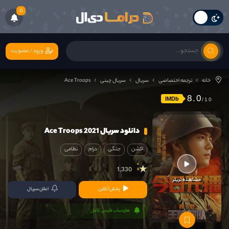
6
ورود/عضویت
خانه
ترجمه اختصاصی
سریال
سریال چینی
Ace Troops
8.0
IMDb
دانلود سریال Ace Troops 2021
اکشن
جنگی
درام
نظامی
1,330
مشاهده تریلر
پخش آنلاین
اعلان سریال
هاردساب فارسی کامل