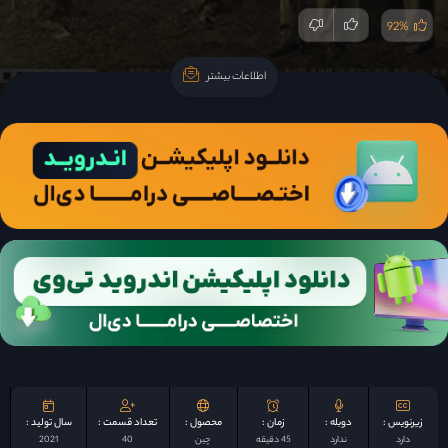
92%
اطلاعات بیشتر
اطلاعات بیشتر
زیرنویس :
دوبله :
زمان :
محصول :
تعداد قسمت :
سال تولید :
دارد
ندارد
45 دقیقه
چين
40
2021