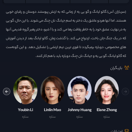
(سربازان آس).گائو لیانگ و گو یی یه از زمانی که به ارتش پیوستند دوستان و رقبای خوبی
هستند. اما آنها هردو عاشق یک دختر به اسم جیانگ نان جِنگ می شوند. با این حال، گو یی
یه در نهایت عشق خود را به خاطر رفاقت رها می کند و با آ شیو، دختر رهبر گروه قدیمی آنها
که در یک جنگ جان باخت، ازدواج می کند. با گذشت زمان، گائو لیانگ بعد از دیدن آموزش
های مخصوص، دوباره برمیگردد تا قوی ترین تیم ارتشی را تشکیل دهد. و این گونه‌ست
که گائو لیانگ، گو یی یه و جیانگ نان جِنگ دوباره باید با هم کار کنند.
بازیگران
Xiao
Youbin Li
Linlin Mao
Johnny Huang
Elane Zhong
ستاره
ستاره
ستاره
ستاره
ست
امتیازات