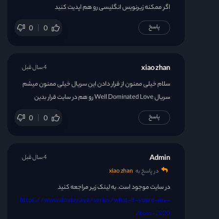
اگر ممکنه زیرنویس انگلیسی رو هم اپدیت کنید
پاسخ
0
0
xiao zhan
4 سال قبل
سلام خیلی ممنون از قرار دادن این سریال خیلی ممنون میشم
سریال Well Dominated Love رو هم در سایت قرار بدین
پاسخ
0
0
Admin
4 سال قبل
در پاسخ به
xiao zhan
در سایت موجود است. به لینک زیر مراجعه کنید
https://www.dmday.xyz/series/what-if-youre-my-
boss-2020/