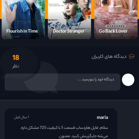
قسمت 22
قسمت 23
Flourish in Time
Doctor Stranger
Go Back Lover
قسمت 24
18
دیدگاه های کاربران
قسمت 25
نظر
قسمت 26
قسمت 27
قسمت 28
maria
1 سال قبل
قسمت 29
سلام. فایل هاردساب قسمت 5 با کیفیت 720 مشکل داره.
می‌شه جایگزینش کنید. ممنون.