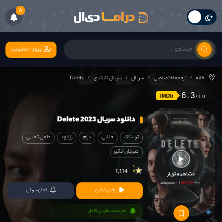
6
ورود/عضویت
خانه
ترجمه اختصاصی
سریال
سریال تایلندی
Delete
6.3
IMDb
دانلود سریال Delete 2023
ترسناک
جنایی
درام
رازآلود
علمی تخیلی
هیجان انگیز
1,114
مشاهده تریلر
پخش آنلاین
اعلان سریال
هاردساب فارسی کامل