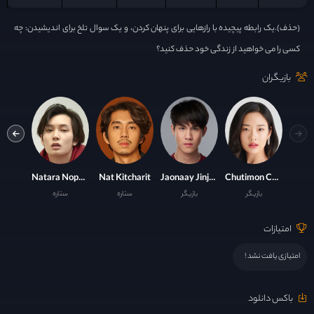
(حذف).یک رابطه پیچیده با رازهایی برای پنهان کردن، و یک سوال تلخ برای اندیشیدن: چه
کسی را می خواهید از زندگی خود حذف کنید؟
بازیگران
Sarika Sartsilpsupa
Natara Nopparatayapon
Nat Kitcharit
Jaonaay Jinjett Wattanasin
Chutimon Chuengcharoensukying
بازیگر
بازیگر
ستاره
ستاره
ست
امتیازات
امتیازی یافت نشد !
باکس دانلود