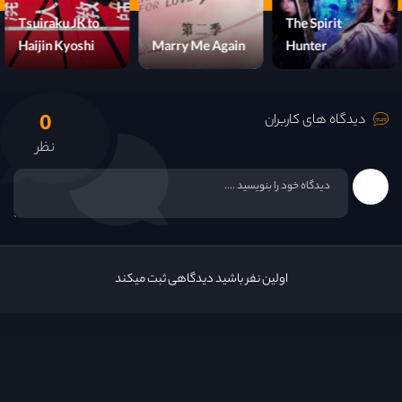
Tsuiraku JK to
The Spirit
Haijin Kyoshi
Marry Me Again
Hunter
0
دیدگاه های کاربران
نظر
اولین نفر باشید دیدگاهی ثبت میکند