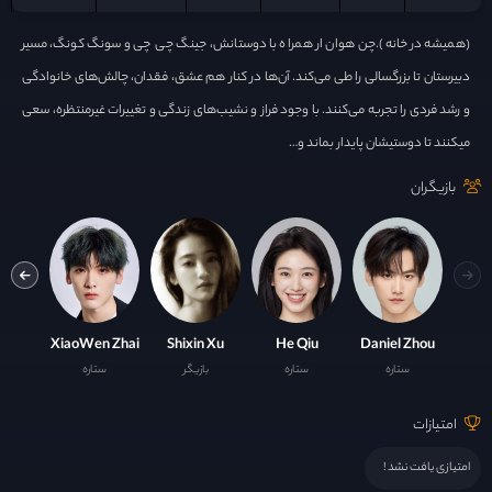
(همیشه در خانه).چن هوان ار همراه با دوستانش، جینگ چی چی و سونگ کونگ، مسیر
دبیرستان تا بزرگسالی را طی می‌کند. آن‌ها در کنار هم عشق، فقدان، چالش‌های خانوادگی
و رشد فردی را تجربه می‌کنند. با وجود فراز و نشیب‌های زندگی و تغییرات غیرمنتظره، سعی
میکنند تا دوستیشان پایدار بماند و…
بازیگران
 Zhang
XiaoWen Zhai
Shixin Xu
He Qiu
Daniel Zhou
ستاره
ستاره
بازیگر
ستاره
با
امتیازات
امتیازی یافت نشد !