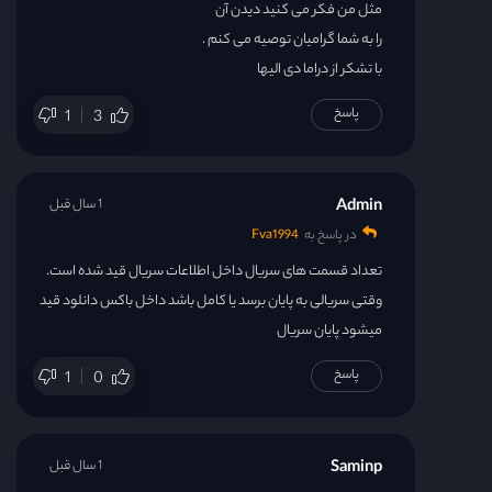
مثل من فکر می کنید دیدن آن
را به شما گرامیان توصیه می کنم .
با تشکر از دراما دی الیها
پاسخ
1
3
Admin
1 سال قبل
در پاسخ به
Fva1994
تعداد قسمت های سریال داخل اطلاعات سریال قید شده است.
وقتی سریالی به پایان برسد یا کامل باشد داخل باکس دانلود قید
میشود پایان سریال
پاسخ
1
0
Saminp
1 سال قبل