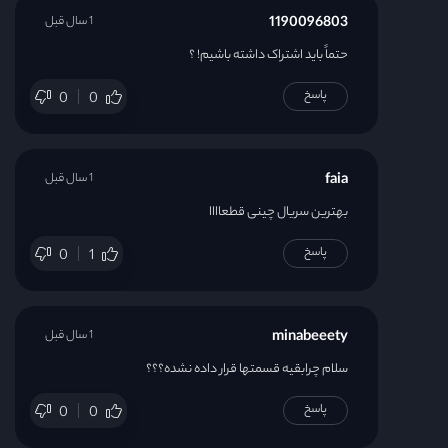
1190096803
1 سال قبل
حتماً باید اشتراک داشته باشیم! ؟
پاسخ
0
0
faia
1 سال قبل
بهترین سریال چینی قطعاااا
پاسخ
0
1
minabeeety
1 سال قبل
سلام چرابقیه قسمتها قرار داده نشده؟؟؟
پاسخ
0
0