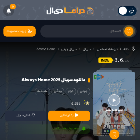
6
ورود/عضویت
خانه
ترجمه اختصاصی
سریال
سریال چینی
Always Home
8.6
IMDb
دانلود سریال Always Home 2025
جوانی
درام
زندگی
عاشقانه
6,588
مشاهده تریلر
پخش آنلاین
اعلان سریال
سافت ساب فارسی کامل