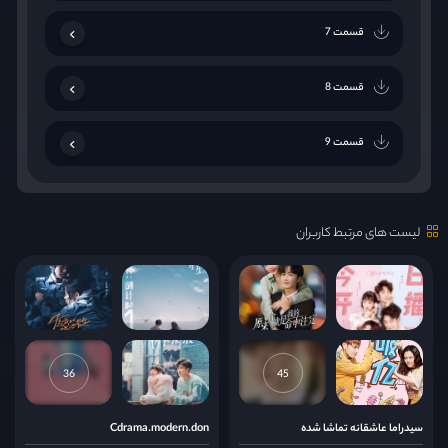
قسمت 7
قسمت 8
قسمت 9
قسمت 10
لیست های مرتبط کاربران
قسمت 11
قسمت 12
قسمت 13
36
45
قسمت 14
سیدراما عاشقانه تماشا شده
Cdrama.modern.don