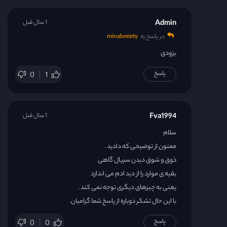
Admin
1 سال قبل
در پاسخ به
minabeeety
بزودی
پاسخ
0
1
Fva1994
1 سال قبل
سلام
ممنون از توضیحی که دادید .
ذوق و شوق دیدن سریال گاهی
بقیه ی موارد را از دید ادم می اندازد
یعنی به چیزهای دیگری توجه نمی کند .
با این حال تشکر دوباره از پاسخ شما گرامیان.
پاسخ
0
0