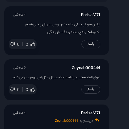
ParisaM71
4 ماه قبل
اولین سریال چینی که دیدم . و فن سریال چینی شدم.
یک روایت واقع بینانه و جذاب از زندگی.
پاسخ
0
0
Zeynab000444
5 ماه قبل
فوق العادست. بچها،لطفا یک سریال مثل این بهم معرفی کنید
پاسخ
0
0
ParisaM71
4 ماه قبل
در پاسخ به
Zeynab000444