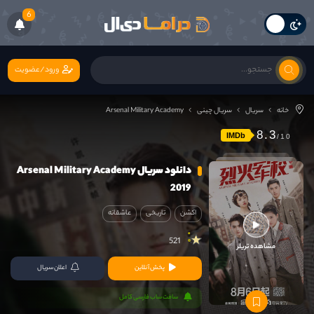
6
ورود/عضویت
خانه
سریال
سریال چینی
Arsenal Military Academy
8.3
IMDb
دانلود سریال Arsenal Military Academy
2019
اکشن
تاریخی
عاشقانه
521
مشاهده تریلر
پخش آنلاین
اعلان سریال
سافت ساب فارسی کامل