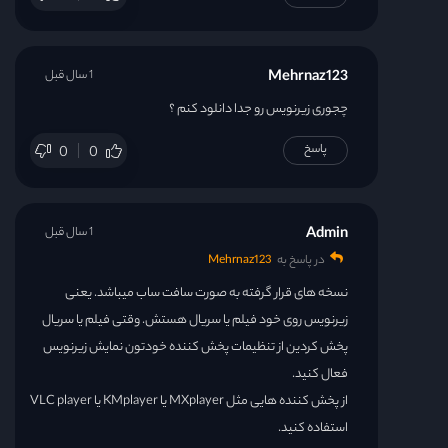
Mehrnaz123
1 سال قبل
چجوری زیرنویس رو جدا دانلود کنم ؟
پاسخ
0
0
Admin
1 سال قبل
در پاسخ به
Mehrnaz123
نسخه های قرار گرفته به صورت سافت ساب میباشد. یعنی
زیرنویس روی خود فیلم یا سریال هستش. وقتی فیلم یا سریال
پخش کردین از تنظیمات پخش کننده خودتون نمایش زیرنویس
فعال کنید.
از پخش کننده هایی مثل MXplayer یا KMplayer یا VLC player
استفاده کنید.