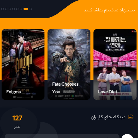
قسمت 23
پیشنهاد میکنیم تماشا کنید
قسمت 24
قسمت 25
قسمت 26
قسمت 27
Fate Chooses
قسمت 28
Mehshar
Enigma
You
قسمت 29
127
دیدگاه های کاربران
قسمت 30
نظر