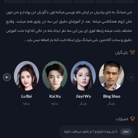
شی شیانگ به جای برادرش در ارتش نام نویسی میکنه،اون با گو یان جن پولدار و شن جون
شان آروم همکلاسی میشه. بعد از آموزشای دقیق این سه تن رفیق هم میشند. وقایع
مختلف باعث میشه رابطه قوی ای بین این سه نفر ایجاد شه در حالی که اونا تحت آموزش
دقیق و سخت آکادمین. شی شیانگ برای اینکه ثابت کنه بار اضافه نیس باید...
بازیگران
Liu
Lu Bai
Kai Xu
Jiayi Wu
Bing Shao
بازیگر
بازیگر
ستاره
ستاره
با
امتیازات
, 3 بار برنده جایزه و 1 بار نامزد دریافت جایزه
جوایز