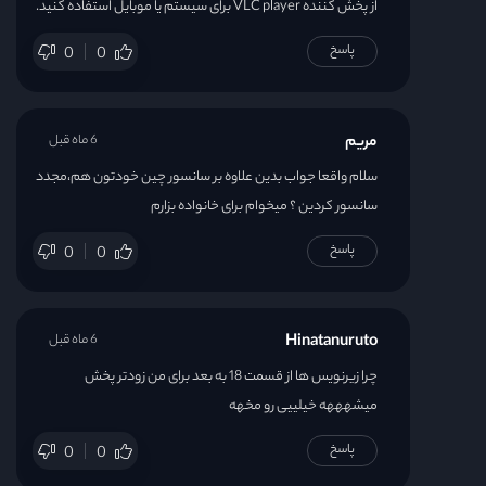
قسمت 39
از پخش کننده VLC player برای سیستم یا موبایل استفاده کنید.
پاسخ
0
0
قسمت 40
قسمت 41
مریم
6 ماه قبل
سلام واقعا جواب بدین علاوه بر سانسور چین خودتون هم،مجدد
قسمت 42
سانسور کردین ؟ میخوام برای خانواده بزارم
قسمت 43
پاسخ
0
0
قسمت 44
Hinatanuruto
6 ماه قبل
قسمت 45
چرا زیرنویس ها از قسمت 18 به بعد برای من زودتر پخش
میشهههه خیلییی رو مخهه
قسمت 46
پاسخ
0
0
قسمت 47