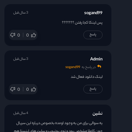
sogand99
3 سال قبل
پس لینکا کجا رفتن ؟؟؟؟؟؟؟
پاسخ
0
0
Admin
3 سال قبل
در پاسخ به
sogand99
لینک دانلود فعال شد
پاسخ
0
0
نشین
4 سال قبل
یه سوالی برای من به وجود اومده بخصوص درباره این سریال
چون کاملا مشخص بود و توی یوتیوب و سایت های اینستا هم