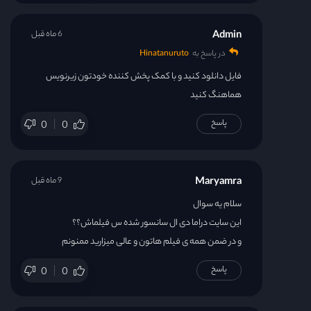
Admin
6 ماه قبل
قسمت 48
در پاسخ به
Hinatanuruto
آهنگ سریال
فایل دانلود کنید و با کمک پخش کننده خودتون زیرنویس
هماهنگ کنید
پاسخ
0
0
Maryamra
9 ماه قبل
سلام یه سوال
این سایت دراما دی ال سانسور شده س فیلماش؟؟
و در ضمن همه ی فیلم هاتون و عالی میزارید ممنونم
پاسخ
0
0