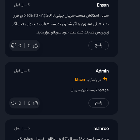
Ehsan
5 سال قبل
سلام. امکانش هست سریال چینی blade attking 2018 رو قرار
بدید خیلی ممنون. و اگر شد زیر نویسشم قرار بدید. ولی حتی اگر
زیرنویس هم نداشت لطفا خود سریالو قرار بدید.
پاسخ
0
0
Admin
5 سال قبل
در پاسخ به
Ehsan
موجود نیست این سریال.
پاسخ
0
0
mahroo
5 سال قبل
زیرنویس قسمت 18 سریال آکادمی نظامی آرسنال هماهنگ