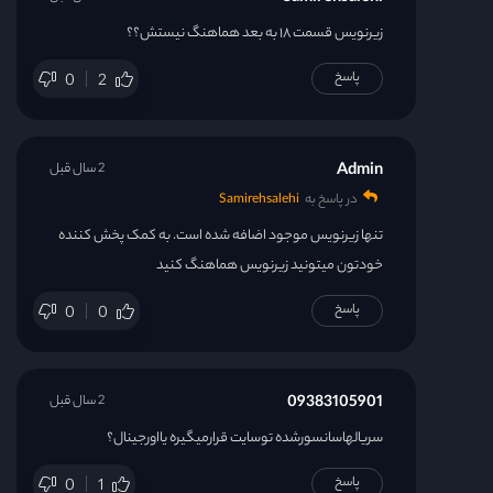
زیرنویس قسمت ۱۸ به بعد هماهنگ نیستش؟؟
پاسخ
0
2
Admin
2 سال قبل
در پاسخ به
Samirehsalehi
تنها زیرنویس موجود اضافه شده است. به کمک پخش کننده
خودتون میتونید زیرنویس هماهنگ کنید
پاسخ
0
0
09383105901
2 سال قبل
سریالهاسانسورشده توسایت قرارمیگیره یااورجینال؟
پاسخ
0
1