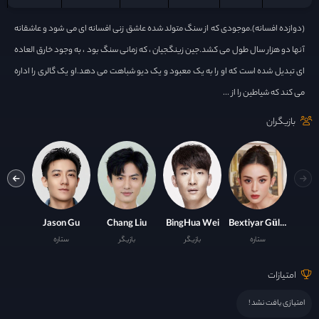
(دوازده افسانه).موجودی که از سنگ متولد شده عاشق زنی افسانه ای می شود و عاشقانه
آنها دو هزار سال طول می کشد.جین زینگجیان ، که زمانی سنگ بود ، به وجود خارق العاده
ای تبدیل شده است که او را به یک معبود و یک دیو شباهت می دهد.او یک گالری را اداره
می کند که شیاطین را از ...
بازیگران
 Liu
Jason Gu
Chang Liu
BingHua Wei
Bextiyar Gülnezer
ستاره
بازیگر
بازیگر
ستاره
با
امتیازات
امتیازی یافت نشد !