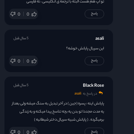
تو اپ هم هست البته با ترجمه ی انگلیسی ، نه فارسی
پاسخ
0
0
asali
5 سال قبل
این سریال پایانش خوشه؟
پاسخ
0
0
Black Rose
5 سال قبل
در پاسخ به
asali
پایانش اینه : پسره (جین ) در آخر تبدیل به سنگ میشه ولی بعداز
یه مدت مجددا تو بدن یه بچه تناسخ پیدا میکنه و به زندگی
برمیگرده . ( پایانش شبیه سریال دختر شیطانیه )
پاسخ
0
0