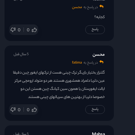
در پاسخ به
محسن
کجایه؟
پاسخ
0
0
محسن
5 سال قبل
در پاسخ به
fatima
گلنزار بختیار بازیگر ترک چینی هست از ترکهای ایغور چین دقیقا
عین دلربا دلمراد همشهری هستند هر دو متولد ارومچی مرکز
ایالت ایغورستان یا همون سین کیانگ چین هستن این دو
خصوصا دلربا از بهترین های سریالهای چینی هستند
پاسخ
0
0
5 سال قبل