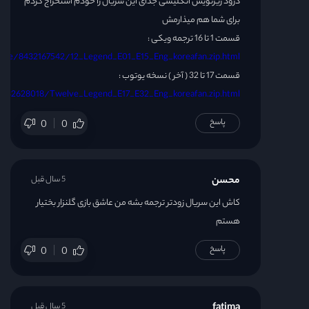
درود زیرنویس انگلیسی جدای این سریال را خودم استخراج کردم
برای شما هم میذارمش
قسمت 1 تا 16 ترجمه ویکی :
m/file/8432167542/12_Legend_E01_E15_Eng_koreafan.zip.html
قسمت 17 تا 32 ( آخر ) نسخه یوتوب :
e/8432628018/Twelve_Legend_E17_E32_Eng_koreafan.zip.html
پاسخ
0
0
محسن
5 سال قبل
کاش این سریال زودتر ترجمه بشه من عاشق بازی گلنزار بختیار
هستم
پاسخ
0
0
fatima
5 سال قبل