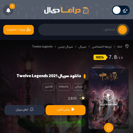
6
ورود/عضویت
خانه
ترجمه اختصاصی
سریال
سریال چینی
Twelve Legends
7.8
IMDb
دانلود سریال Twelve Legends 2021
تاریخی
عاشقانه
فانتزی
2,835
مشاهده تریلر
پخش آنلاین
اعلان سریال
هاردساب فارسی کامل