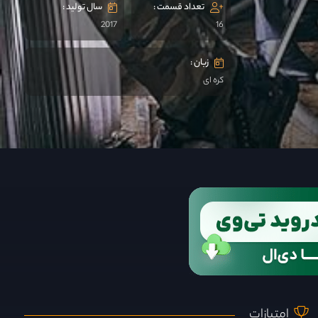
تعداد قسمت :
سال تولید :
2017
16
زبان :
کره ای
امتیازات