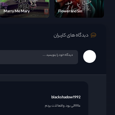
قسمت 15
Eve
Marry Me Mary
F
قسمت 16
دیدگاه های کاربران
blackshadow1992
عاااااالی بود. واقعا لذت بردم