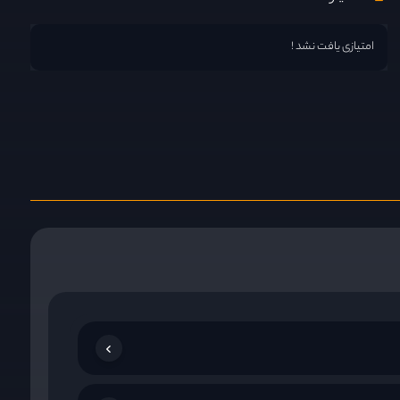
امتیازی یافت نشد !
Yang Ik-joon
Tae-goo 
بازیگر
ستاره