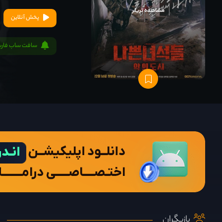
مشاهده تریلر
پخش آنلاین
سافت ساب فار
بازیگران