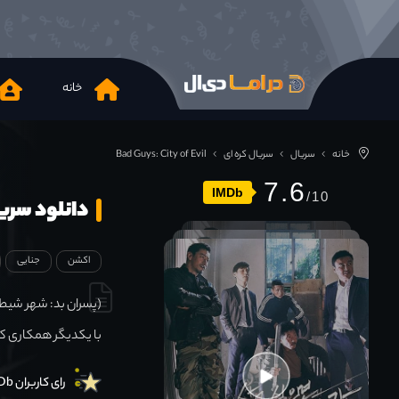
خانه
خانه
سریال
سریال کره ای
Bad Guys: City of Evil
7.6
IMDb
دانلود سریال : City of Evil 2017
اکشن
جنایی
(پسران بد: شهر شیطا
با یکدیگر همکاری ک
رای کاربران IMDb