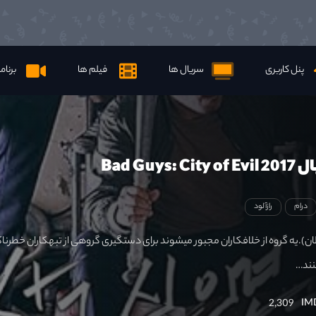
پنل کاربری
سریال ها
فیلم ها
برنام
Bad Guys
درام
رازآلود
ن).یه گروه از خلافکاران مجبور میشوند برای دستگیری گروهی از تبهکاران خطرنا
نند…
2,309