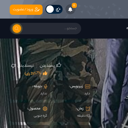
6
ورود/عضویت
ه
پسندیدن
نپسندیدن
67%
(3 رای)
زیرنویس :
دوبله :
دارد
ندارد
ک،
زمان :
محصول :
65 دقیقه
کره جنوبی