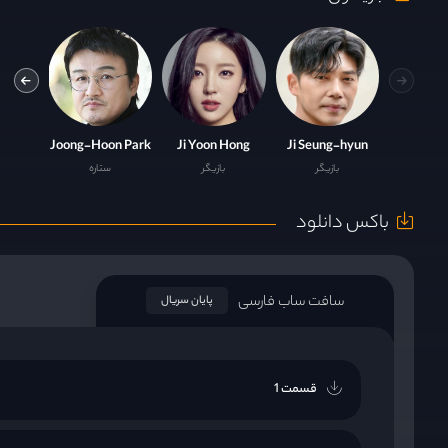
-Mo
Joong-Hoon Park
Ji Yoon Hong
Ji Seung-hyun
بازیگر
بازیگر
ستاره
باکس دانلود
سافت ساب فارسی
پایان سریال
قسمت 1