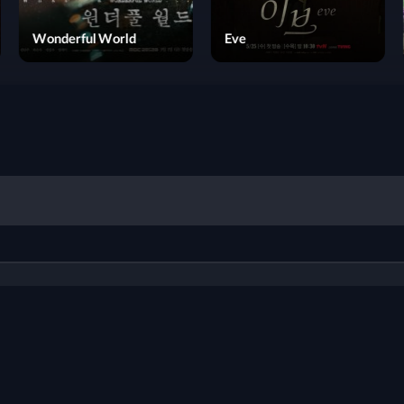
Hitori Camp de Kutte
Neru
Wonderful World