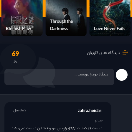
قسمت 22
Through the
قسمت 23
Blemish Flaw
Darkness
Love Never Fails
قسمت 24
69
دیدگاه های کاربران
قسمت 25
نظر
قسمت 26
قسمت 27
قسمت 28
zahra.heidari
2 ماه قبل
قسمت 29
سلام
قسمت ۲۶ کیفیت ۴۸۰ زیرنویس مربوط به این قسمت نمی باشد