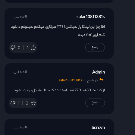
salar13811381s
8 ماه قبل
اقا چرا این لینکا باز نمیکنن؟؟؟؟؟هرکاری میکنم نمیتونم دانلود
کنم ارور ۴۰۴ میده
پاسخ
0
1
Admin
8 ماه قبل
در پاسخ به
salar13811381s
از کیفیت 480 یا 720 فعلا استفاده کنید تا مشکل برطرف شود.
پاسخ
1
0
Scrcvh
8 ماه قبل