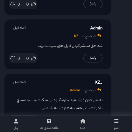
پاسخ
0
0
Admin
9 ماه قبل
در پاسخ به
_KZ
شما حق منتشر کردن فایل های سایت ندارید.
پاسخ
0
0
_KZ
9 ماه قبل
در پاسخ به
Admin
نه، من چون گوشیم جا نداره، آپلودش میکنم تو سیو مسیج
تلگرامم.. تا برا همیشه هم داشته باشمش
پاسخ
0
0
منو
خانه
علاقه مندی ها
پنل