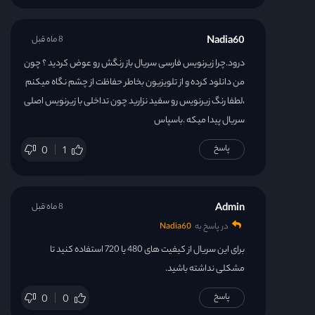
Nadia60
8 ماه قبل
درود.چرا زیرنویس فارسی سریال باز رنگش رو عوض کردید ؟ چون
من دانلود کرده و از تلویزیون بخاطر حفاظت از چشم نگاه میکنم
،لطفا رنگ زیرنویس رو سفید نزارید چون تداخلی با زیرنویس اصلی
سریال پیدا میکه .باسپاس
پاسخ
0
1
Admin
8 ماه قبل
در پاسخ به
Nadia60
برای این سریال از کیفیت های 480 یا 720 استفاده کنید تا
مشکلی نداشته باشید.
پاسخ
0
0