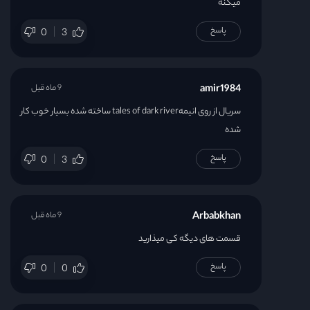
میکنه
پاسخ
0
3
amir1984
9 ماه قبل
سریال از روی انیمهtales of dark river ساخته شده بسیار خوب کار
شده
پاسخ
0
3
Arbabkhan
9 ماه قبل
قسمت های دیگه کی میذارید
پاسخ
0
0