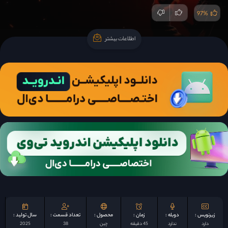
97%
اطلاعات بیشتر
اطلاعات بیشتر
زیرنویس :
دوبله :
زمان :
محصول :
تعداد قسمت :
سال تولید :
دارد
ندارد
45 دقیقه
چين
38
2025