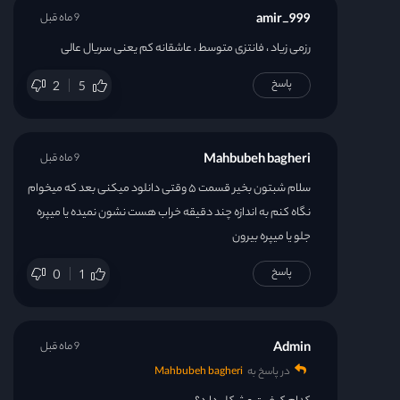
amir_999
9 ماه قبل
رزمی زیاد ، فانتزی متوسط ، عاشقانه کم یعنی سریال عالی
پاسخ
2
5
Mahbubeh bagheri
9 ماه قبل
سلام شبتون بخیر قسمت ۵ وقتی دانلود میکنی بعد که میخوام
نگاه کنم به اندازه چند دقیقه خراب هست نشون نمیده یا میپره
جلو یا میپره بیرون
پاسخ
0
1
Admin
9 ماه قبل
در پاسخ به
Mahbubeh bagheri