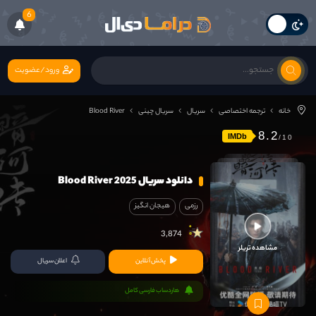
6
ورود/عضویت
خانه
ترجمه اختصاصی
سریال
سریال چینی
Blood River
8.2
IMDb
دانلود سریال Blood River 2025
رزمی
هیجان انگیز
3,874
مشاهده تریلر
پخش آنلاین
اعلان سریال
هاردساب فارسی کامل