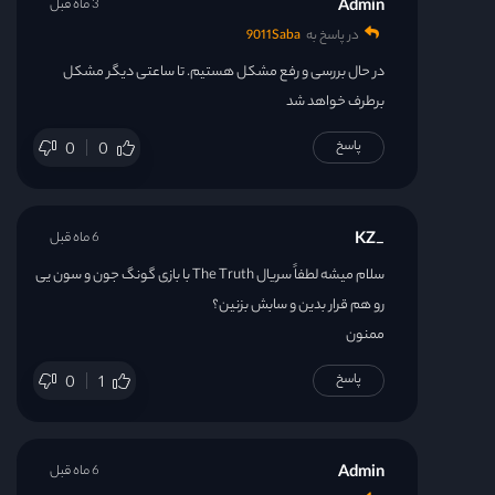
Admin
3 ماه قبل
قسمت 38
در پاسخ به
9011Saba
در حال بررسی و رفع مشکل هستیم. تا ساعتی دیگر مشکل
برطرف خواهد شد
پاسخ
0
0
_KZ
6 ماه قبل
سلام میشه لطفاً سریال The Truth با بازی گونگ جون و سون یی
رو هم قرار بدین و سابش بزنین؟
ممنون
پاسخ
0
1
Admin
6 ماه قبل