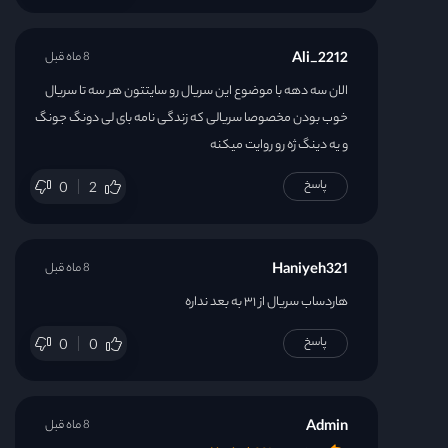
Ali_2212
8 ماه قبل
الان سه دهه با موضوع این سریال رو سایتتون هر سه تا سریال
خوب بودن مخصوصا سریالی که زندگی نامه بای لی دونگ جونگ
و یه دینگ ژه رو روایت میکنه
پاسخ
0
2
Haniyeh321
8 ماه قبل
هاردساب سریال از ۳۱ به بعد نداره
پاسخ
0
0
Admin
8 ماه قبل