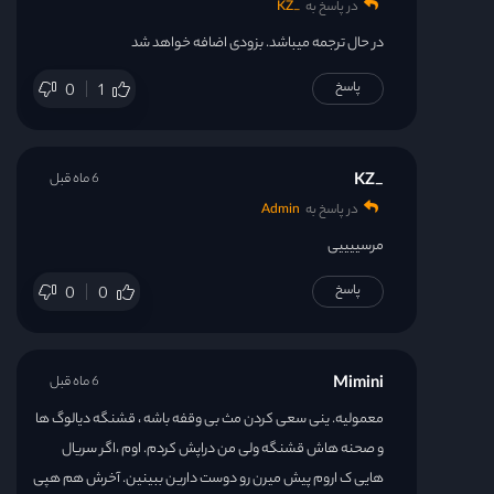
در پاسخ به
_KZ
در حال ترجمه میباشد. بزودی اضافه خواهد شد
پاسخ
0
1
_KZ
6 ماه قبل
در پاسخ به
Admin
مرسییییی
پاسخ
0
0
Mimini
6 ماه قبل
معمولیه. ینی سعی کردن مث بی وقفه باشه ، قشنگه دیالوگ ها
و صحنه هاش قشنگه ولی من دراپش کردم. اوم ،اگر سریال
هایی ک اروم پیش میرن رو دوست دارین ببینین. آخرش هم هپی