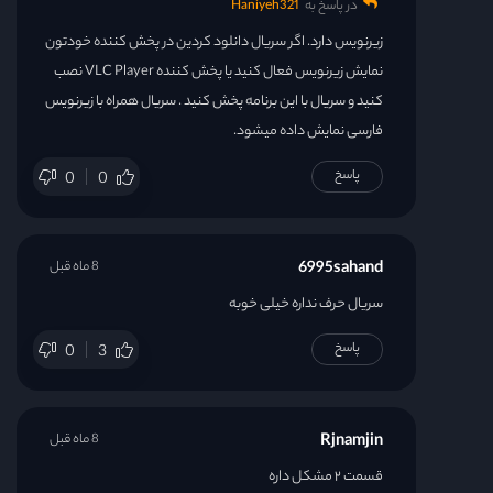
در پاسخ به
Haniyeh321
زیرنویس دارد. اگر سریال دانلود کردین در پخش کننده خودتون
نمایش زیرنویس فعال کنید یا پخش کننده VLC Player نصب
کنید و سریال با این برنامه پخش کنید . سریال همراه با زیرنویس
فارسی نمایش داده میشود.
پاسخ
0
0
6995sahand
8 ماه قبل
سریال حرف نداره خیلی خوبه
پاسخ
0
3
Rjnamjin
8 ماه قبل
قسمت ۲ مشکل داره