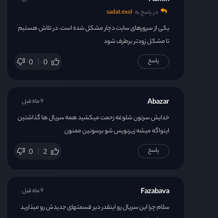
Admin
در پاسخ به
sadat.exol
یکی از سرورهای سایت دچار مشکل شده است. در تلاش هستیم
تا مشکل زودتر برطرف شود
پاسخ
0
0
Abazar
9 ماه قبل
خدایش سرتون شلوغه زحمت میکشید همه سریال ها گذاشتین
اینواگه میشه زیرنویس شو برسونین ممنون
پاسخ
0
2
Fazabava
9 ماه قبل
سلام چرا این سریال رو اینقدر دیر قسمتهای جدیدش رو میذارید