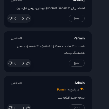
afshin.j
8 ماه قبل
لطفا سریال Queen of Darknessرو با زیر نویس قرار بدین
پاسخ
0
0
Parmin
8 ماه قبل
قسمت 23 هاردساب ۷۲۰ از دقیقه ۳۰:۱۵ به بعد زیرنویس
هماهنگ نیست.
پاسخ
0
0
Admin
8 ماه قبل
در پاسخ به
Parmin
نسخه جدید اضافه شد
پاسخ
0
0