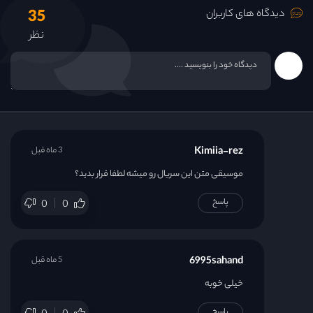
35
دیدگاه های کاربران
قسمت 30
نظر
قسمت 31
قسمت 32
قسمت 33
Kimiia-rez
3 ماه قبل
موسیقی متن این سریال رو میشه لطفا قرار بدید؟
قسمت 34
پاسخ
0
0
قسمت 35
6995sahand
5 ماه قبل
قسمت 36
خیلی خوبه
قسمت 37
پاسخ