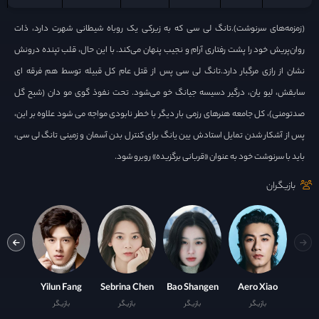
(زمزمه‌های سرنوشت).تانگ لی سی که به زیرکی یک روباه شیطانی شهرت دارد، ذات
روان‌پریش خود را پشت رفتاری آرام و نجیب پنهان می‌کند. با این حال، قلب تپنده‌ درونش
نشان از رازی مرگبار دارد.تانگ لی سی پس از قتل عام کل قبیله توسط هم فرقه ای
سابقش، لیو یان، درگیر دسیسه جیانگ خو می‌شود. تحت نفوذ گوی مو دان (شبح گل
صدتومنی)، کل جامعه هنرهای رزمی بار دیگر با خطر نابودی مواجه می شود علاوه بر این،
پس از آشکار شدن تمایل استادش یین یانگ برای کنترل بدن آسمان و زمینی تانگ لی سی،
باید با سرنوشت خود به عنوان «قربانی برگزیده» روبرو شود.
بازیگران
 Luo
Yilun Fang
Sebrina Chen
Bao Shangen
Aero Xiao
بازیگر
بازیگر
بازیگر
بازیگر
ست