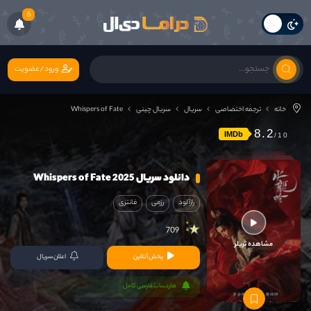
6
ورود/عضویت
خانه
ترجمه اختصاصی
سریال
سریال چینی
Whispers of Fate
8.2
IMDb
دانلود سریال Whispers of Fate 2025
رازآلود
رزمی
فانتزی
709
مشاهده تریلر
پخش آنلاین
اعلان سریال
هاردساب فارسی کامل