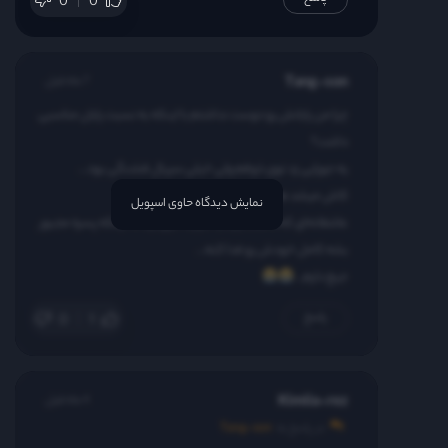
0
0
قسمت 38
Tang-son
7 ماه قبل
قسمت 39
چرا من پایانش رو دوست نداشتم با اینکه به نسبت پایان مناسبی
داشت؟
قسمت 40
یه جورایی زد توی ذوقم ولی خیلی سریال قشنگی بود…
کاش میشد همشون باهم بمونن…
نمایش دیدگاه حاوی اسپویل
عاشقانه‌ای که داشت باید به نتیجه میرسید نه اینکه پسره مجبور
بشه کامل خودش رو فدا کنه…
جیغ دارم…
پاسخ
0
1
Kimiia-rez
4 ماه قبل
در پاسخ به
Tang-son