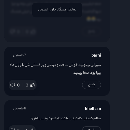
منم خیلیییییی حرص خوردم دختره نباید می‌رفت این بچه رو چرا
نمایش دیدگاه حاوی اسپویل
تنها گذاشت آخه چرا باید اینجوری میشد عشقشون خیلی قشنگ
بود
پاسخ
0
0
barni
7 ماه قبل
سریالی بینهایت خوش ساخت و دیدنی و پر کشش نثل تا پایان ماه
زیبا بود حتما ببینید
پاسخ
0
3
khelham
8 ماه قبل
سلام کسانی که دیدن عاشقانه هم داره سریالش؟