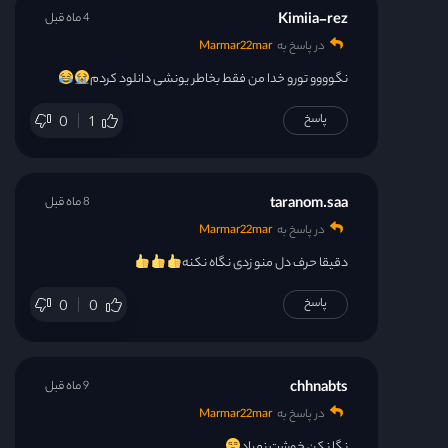
Kimiia-rez
4 ماه قبل
در پاسخ به
Marmar22mar
نگوووو تو‌رو خدا من فقط بخاطر یونشی دانلود کردم
پاسخ
0
1
taranom.saa
8 ماه قبل
در پاسخ به
Marmar22mar
دقیقا حرف دل منو زدی نگاه نکنه
پاسخ
0
0
chhnabts
9 ماه قبل
در پاسخ به
Marmar22mar
نگا نکن خوشت نمیاد