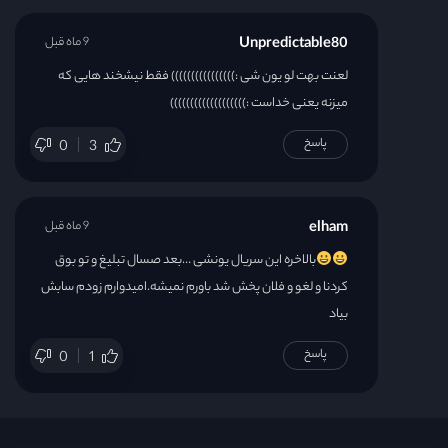
Unpredictable80
9 ماه قبل
لعنت بهت لو یون شی :)))))))))))))))) فقط نیشخند هایی که
میزنه یعنی خداست :)))))))))))))))))))
پاسخ
0
3
elham
9 ماه قبل
بالاخره این سریال یونشی …بعد صسال تبلیغ و تو بوق
کردنا و لغو و فلان پخش شد باورم نمیشه.امیدوارم زودم سابش
بیاد
پاسخ
0
1