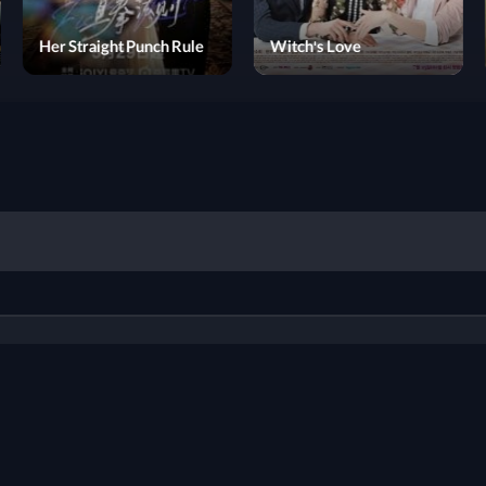
Blade Man
Her Straight Punch Rule