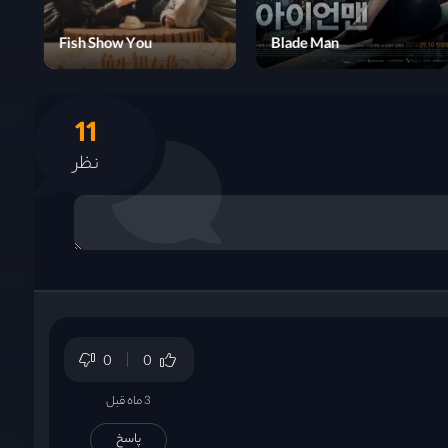
The Sparrow's Gambit
Fish Show You
11
نظر
0
0
3 ماه قبل
پاسخ