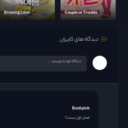
قسمت 15
Witch's Love
Brewing Love
C
قسمت 16
دیدگاه های کاربران
Bookpink
فصل اول نیست؟