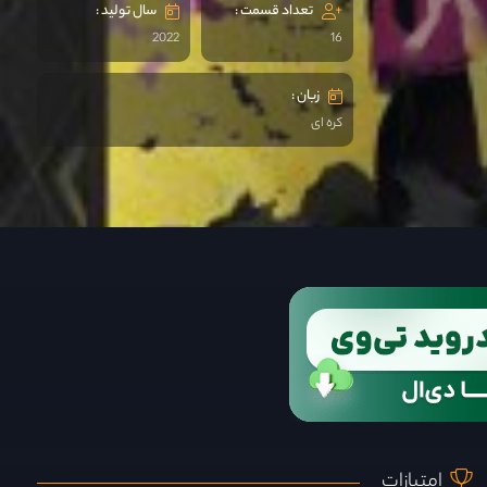
تعداد قسمت :
سال تولید :
2022
16
زبان :
کره ای
امتیازات