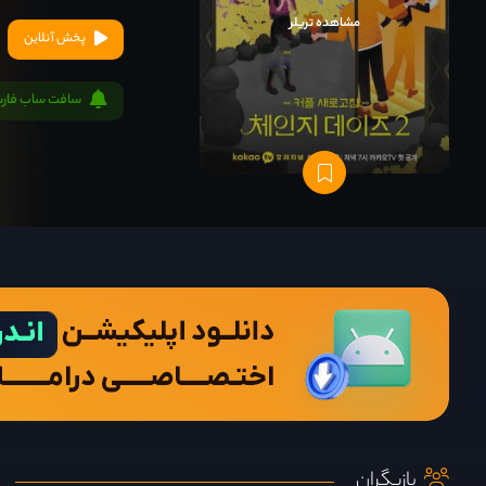
مشاهده تریلر
پخش آنلاین
سافت ساب فار
بازیگران