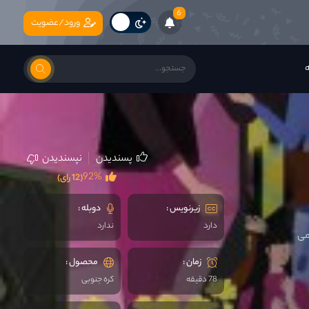
6
ورود/عضویت
ه
پسندیدن
نپسندیدن
92%
(12 رای)
زیرنویس :
دوبله :
دارد
ندارد
 می
زمان :
محصول :
78 دقیقه
کره جنوبی