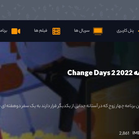
پنل کاربری
سریال ها
فیلم ها
برنام
Chang
اوضاع 2).در این برنامه چهار زوج که در آستانه جدایی از یکدیگر قرار دارند به یک سفر دوهفته ای
2,861