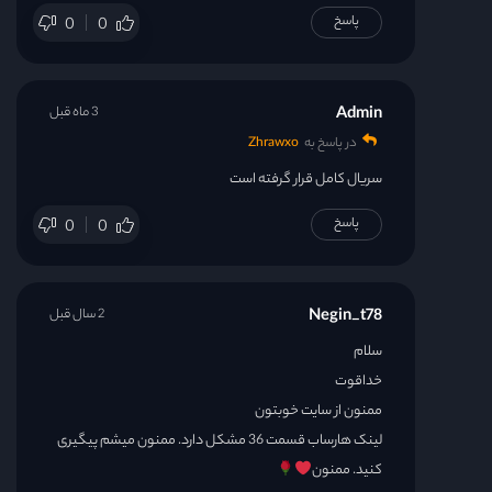
پاسخ
0
0
قسمت 31
قسمت 32
Admin
3 ماه قبل
در پاسخ به
Zhrawxo
قسمت 33
سریال کامل قرار گرفته است
پاسخ
قسمت 34
0
0
قسمت 35
Negin_t78
2 سال قبل
قسمت 36
سلام
خداقوت
قسمت 37
ممنون از سایت خوبتون
لینک هارساب قسمت 36 مشکل دارد. ممنون میشم پیگیری
قسمت 38
کنید. ممنون