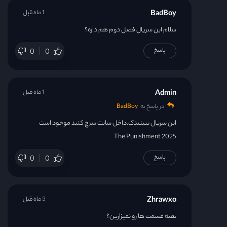
BadBoy
1 ماه قبل
قسمت 23
سلام این سریال فصل دوم هم داره؟
پاسخ
0
0
قسمت 24
قسمت 25
Admin
1 ماه قبل
در پاسخ به
BadBoy
قسمت 26
این سریال ببینیدک.داخل سایت سرچ کنید موجود است
قسمت 27
The Punishment 2025
پاسخ
0
0
قسمت 28
قسمت 29
Zhrawxo
3 ماه قبل
بقیه قسمت ها رو نمیزارین؟
قسمت 30