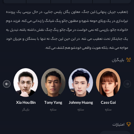
(تعقیب جریان پنهانی).لین جنگ، معاون یگان پلیس جنایی، در حال بررسی یک پرونده
تیراندازی در یک ویلای حومه شهره و مظنون جائو پنگ شیانگ را زندانی می کنه. فرزند دوم
خانواده جائو، بازرسی که نمی خواست در مرگ جائو پنگ چنگ نقش داشته باشه، تبدیل به
یک جنایتکار تحت تعقیب می شه. در این حین لین جنگ نه تنها با بستگان و عزیزان خود
مواجه می شه، بلکه هویت واقعی خودشو هم کشف می کنه.
بازیگران
n Li
Xia Hou Bin
Tony Yang
Johnny Huang
Cass Gai
ستاره
ستاره
ستاره
بازیگر
ست
امتیازات