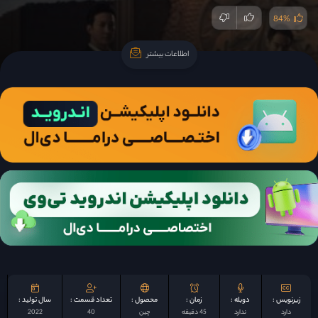
84%
اطلاعات بیشتر
اطلاعات بیشتر
زیرنویس :
دوبله :
زمان :
محصول :
تعداد قسمت :
سال تولید :
دارد
ندارد
45 دقیقه
چين
40
2022