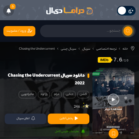
6
ورود/عضویت
خانه
ترجمه اختصاصی
سریال
سریال چینی
Chasing the Undercurrent
7.6
IMDb
دانلود سریال Chasing the Undercurrent
2022
اکشن
جنایی
درام
رازآلود
ماجراجویی
246
مشاهده تریلر
پخش آنلاین
اعلان سریال
هاردساب فارسی کامل