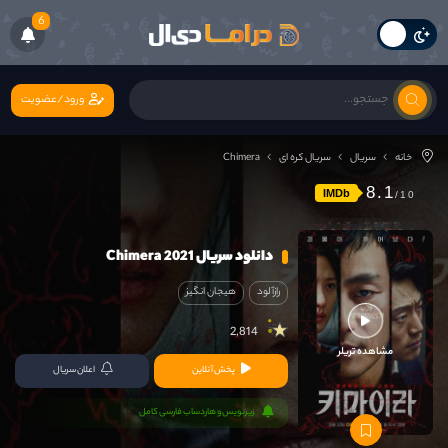
6
ورود/عضویت
خانه
سریال
سریال کره ای
Chimera
8.1
IMDb
دانلود سریال Chimera 2021
رازآلود
هیجان انگیز
2,814
مشاهده تریلر
پخش آنلاین
اعلان سریال
زیرنویس و هاردساب فارسی کامل