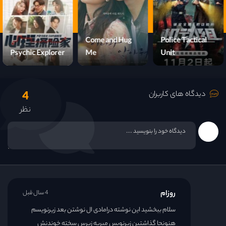
قسمت 16
Come and Hug
Police Tactical
Psychic Explorer
Me
Unit
4
دیدگاه های کاربران
نظر
روزام
4 سال قبل
سلام ببخشید این نوشته درامادی ال نوشتن بعد زیرنویسم
هنونجا گذاشتین زیرنویس میریه زیرس سخته خوندنش