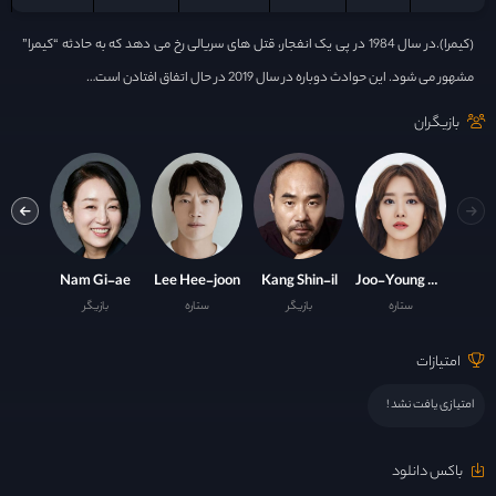
(کیمرا).در سال 1984 در پی یک انفجار، قتل های سریالی رخ می دهد که به حادثه “کیمرا”
مشهور می شود. این حوادث دوباره در سال 2019 در حال اتفاق افتادن است…
بازیگران
ae-soo
Nam Gi-ae
Lee Hee-joon
Kang Shin-il
Joo-Young Cha
ستاره
بازیگر
ستاره
بازیگر
ست
امتیازات
امتیازی یافت نشد !
باکس دانلود