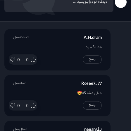
A.H.dram
1 هفته قبل
قشنگ بود
پاسخ
0
0
Rosee7_77
6 ماه قبل
خیلی قشنگه
پاسخ
0
0
نگارnegar
1 سال قبل