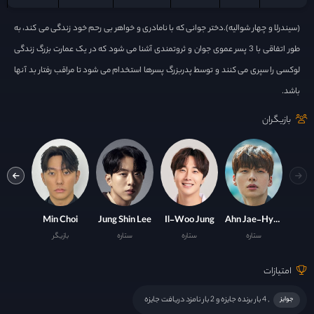
(سیندرلا و چهار شوالیه).دختر جوانی که با نامادری و خواهر بی رحم خود زندگی می کند، به
طور اتفاقی با 3 پسر عموی جوان و ثروتمندی آشنا می شود که در یک عمارت بزرگ زندگی
لوکسی را سپری می کنند و توسط پدربزرگ پسرها استخدام می شود تا مراقب رفتار بد آنها
باشد.
بازیگران
n Son
Min Choi
Jung Shin Lee
Il-Woo Jung
Ahn Jae-Hyun
ستاره
ستاره
ستاره
بازیگر
ست
امتیازات
, 4 بار برنده جایزه و 2 بار نامزد دریافت جایزه
جوایز