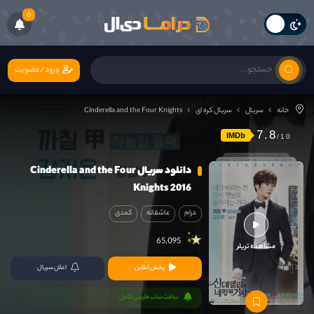
6
ورود/عضویت
خانه
سریال
سریال کره ای
Cinderella and the Four Knights
7.8
IMDb
دانلود سریال Cinderella and the Four
Knights 2016
درام
عاشقانه
کمدی
65,095
مشاهده تریلر
پخش آنلاین
اعلان سریال
سافت ساب فارسی کامل