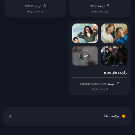
توسط: shr_y
توسط: Athena
قسمت 15
۱۴۰۵ / ۰۲ / ۰۶
۱۴۰۴ / ۰۷ / ۲۸
قسمت 16
342
برگزیده های عمرم
توسط: Mohammadjafari1399
۱۴۰۴ / ۰۳ / ۱۴
برچسب ها