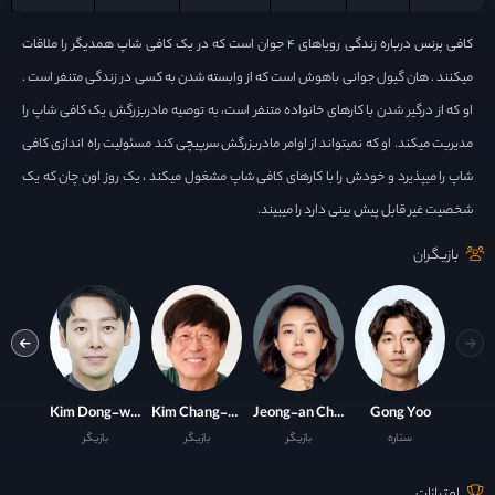
کافی پرنس درباره زندگی رویاهای ۴ جوان است که در یک کافی شاپ همدیگر را ملاقات
میکنند . هان گیول جوانی باهوش است که از وابسته شدن به کسی در زندگی متنفر است .
او که از درگیر شدن با کارهای خانواده متنفر است، به توصیه مادربزرگش یک کافی شاپ را
مدیریت میکند. او که نمیتواند از اوامر مادربزرگش سرپیچی کند مسئولیت راه اندازی کافی
شاپ را میپذیرد و خودش را با کارهای کافی شاپ مشغول میکند ، یک روز اون چان که یک
شخصیت غیر قابل پیش بینی دارد را میبیند.
بازیگران
ung-ok
Kim Dong-wook
Kim Chang-wan
Jeong-an Chae
Gong Yoo
ستاره
بازیگر
بازیگر
بازیگر
با
امتیازات