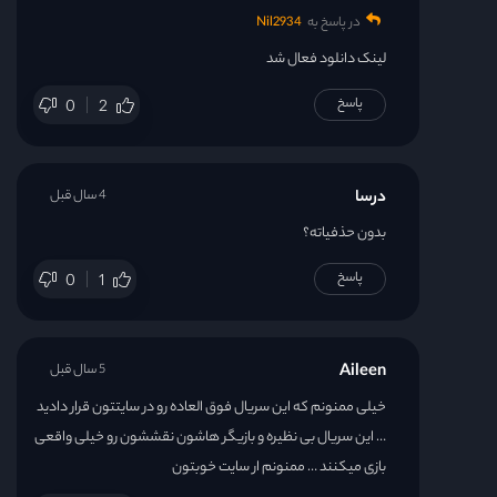
در پاسخ به
Nil2934
لینک دانلود فعال شد
پاسخ
0
2
درسا
4 سال قبل
بدون حذفیاته؟
پاسخ
0
1
Aileen
5 سال قبل
خیلی ممنونم که این سریال فوق العاده رو در سایتتون قرار دادید
… این سریال بی نظیره و بازیگر هاشون نقششون رو خیلی واقعی
بازی میکنند … ممنونم ار سایت خوبتون