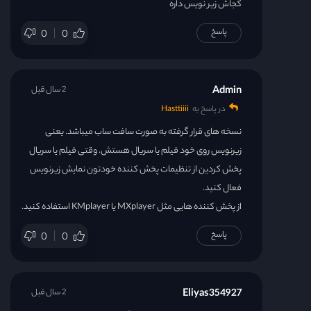
کجاش زیر نویس داره
پاسخ
0
0
Admin
2 سال قبل
در پاسخ به
Hasttiiii
نسخه های قرار گرفته به صورت سافت ساب میباشد. یعنی
زیرنویس روی خود فیلم یا سریال هستش. وقتی فیلم یا سریال
پخش کردین از تنظیمات پخش کننده خودتون نمایش زیرنویس
فعال کنید.
از پخش کننده هایی مثل MXplayer یا KMplayer استفاده کنید.
پاسخ
0
0
Eliyas354927
2 سال قبل