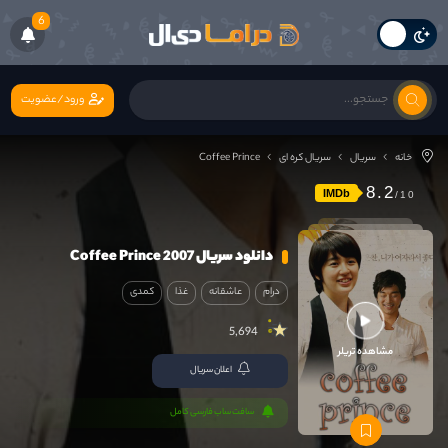
6
ورود/عضویت
خانه
سریال
سریال کره ای
Coffee Prince
8.2
IMDb
دانلود سریال Coffee Prince 2007
درام
عاشقانه
غذا
کمدی
5,694
مشاهده تریلر
اعلان سریال
سافت ساب فارسی کامل