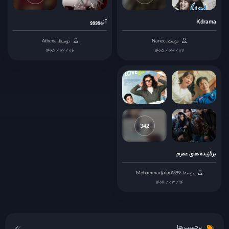
قسمت 14
Kdrama
آنیوووو
توسط: Nanec
توسط: Athena
قسمت 15
۱۴۰۵ / ۰۲ / ۰۶
۱۴۰۵ / ۰۳ / ۰۷
قسمت 16
قسمت 17
342
قسمت 18
برگزیده های عمرم
توسط: Mohammadjafari1399
۱۴۰۴ / ۰۳ / ۱۴
برچسب ها