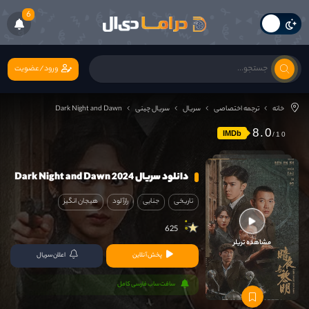
6
ورود/عضویت
خانه
ترجمه اختصاصی
سریال
سریال چینی
Dark Night and Dawn
8.0
IMDb
دانلود سریال Dark Night and Dawn 2024
تاریخی
جنایی
رازآلود
هیجان انگیز
625
مشاهده تریلر
پخش آنلاین
اعلان سریال
سافت ساب فارسی کامل