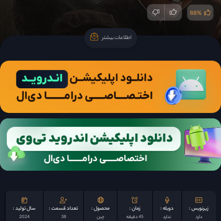
88%
اطلاعات بیشتر
اطلاعات بیشتر
زیرنویس :
دوبله :
زمان :
محصول :
تعداد قسمت :
سال تولید :
دارد
ندارد
45 دقیقه
چين
38
2024