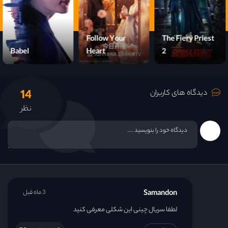
قسمت 22
Let Wind Goes
Follow Your
قسمت 23
By
Babel
Heart
قسمت 24
14
دیدگاه های کاربران
قسمت 25
نظر
قسمت 26
قسمت 27
قسمت 28
Samandon
3 ماه قبل
قسمت 29
لطفا سریال چینی این شکلی معرفی کنید