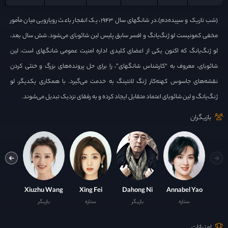
(شب تاریک و سپیده‌دم).در شانگهای سال ۱۹۴۳، یک انفجار باعث رویارویی میان مأمور
مخفی کمونیست لو ژنگ‌یانگ و افسر سابق پلیس لین شائوبای می‌شود. شش سال بعد،
لو ژنگ‌یانگ که اکنون یکی از اعضای کلیدی اداره امنیت عمومی شانگهای است، لین
شائوبای، معروف به “کارشناس شانگهای”، را برای حل پرونده‌های بزرگ و خنثی کردن
نقشه‌های جاسوس کهنه‌کار ژنگ لانتینگ به خدمت می‌گیرد. با همکاری یکدیگر، لو
ژنگ‌یانگ و لین شائوبای اعتماد متقابل ایجاد کرده و به رفقای نزدیک تبدیل می‌شوند.
بازیگران
 Nie
Xiuzhu Wang
Xing Fei
Dahong Ni
Annabel Yao
ستاره
بازیگر
ستاره
بازیگر
ست
امتیازات