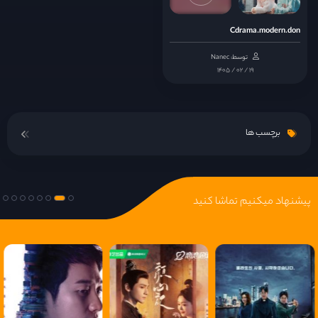
قسمت 14
Cdrama.modern.don
توسط: Nanec
قسمت 15
۱۴۰۵ / ۰۲ / ۱۹
قسمت 16
برچسب ها
قسمت 17
قسمت 18
پیشنهاد میکنیم تماشا کنید
قسمت 19
قسمت 20
قسمت 21