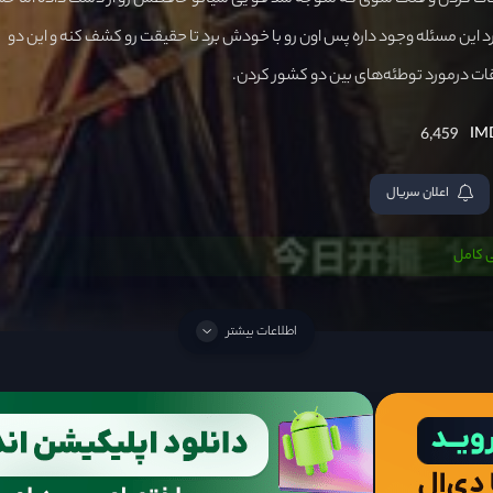
قات کردن و فنگ شوی گه متوجه شد فو یی شیائو حافظش رو از دست داده اما ح
د این مسئله وجود داره پس اون رو با خودش برد تا حقیقت رو کشف کنه و این دو
ات درمورد توطئه‌های بین دو کشور کردن.
6,459
اعلان سریال
 کامل
اطلاعات بیشتر