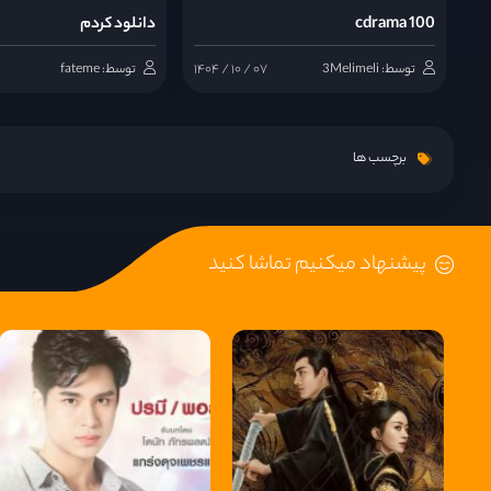
100 cdrama
دانلود کردم
قسمت 14
توسط: 3Melimeli
۱۴۰۴ / ۱۰ / ۰۷
توسط: fateme
قسمت 15
برچسب ها
قسمت 16
پیشنهاد میکنیم تماشا کنید
قسمت 17
قسمت 18
قسمت 19