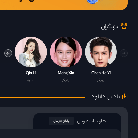
بازیگران
 Xu
Qin Li
Meng Xia
Chen He Yi
بازیگر
بازیگر
ستاره
باکس دانلود
هاردساب فارسی
پایان سریال