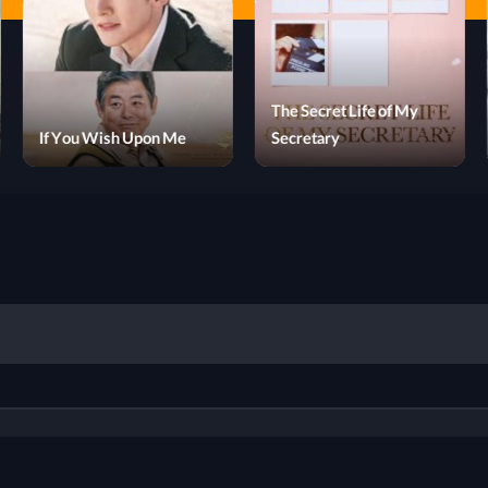
Born to Be Alive
If You Wish Upon Me