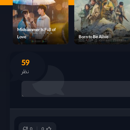
Midsummer Is Full of
Butterfly Shadow
Love
59
نظر
0
0