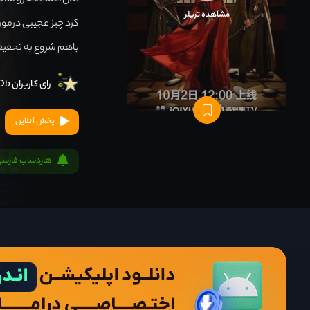
نیان همدیگه رو ملا
مشاهده تریلر
کرد چیز عجیبی درمور
باهم شروع به تحقیق
رای کاربران IMDb
پخش آنلاین
هاردساب فارسی