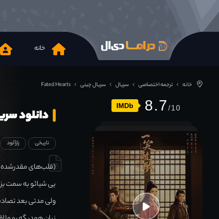
خانه
خانه
ترجمه اختصاصی
سریال
سریال چینی
Fated Hearts
8.7
IMDb
دانلود سریال Hearts 2025
تاریخی
رازآلود
(قلب‌های مقدرشده).
یی شیائو به سمت بزر
ولی مدتی بعد تصادفا 