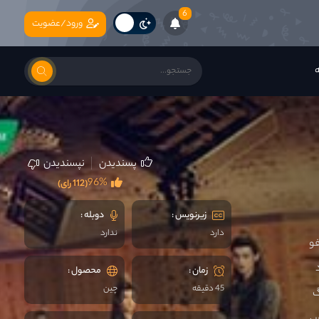
6
ورود/عضویت
ه
پسندیدن
نپسندیدن
96%
(112 رای)
زیرنویس :
دوبله :
دارد
ندارد
فو
زمان :
محصول :
45 دقیقه
چين
گ