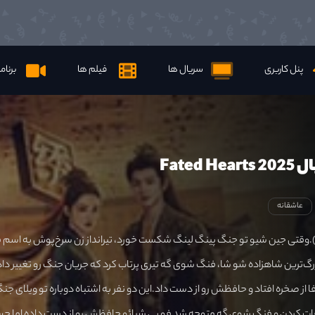
پنل کاربری
سریال ها
فیلم ها
برنام
Fated 
عاشقانه
وقتی جین شیو تو جنگ پینگ لینگ شکست خورد، تیرانداز زن سرخ‌پوش به اسم 
گ‌ترین شاهزاده شو شا، فنگ شوی گه تیری پرتاب کرد که جریان جنگ رو تغییر داد
از صخره افتاد و حافظش رو از دست داد‌.این دو نفر به اشتباه دوباره تو ویلای جن