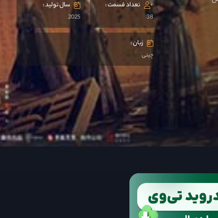
س
تعداد قسمت :
سال تولید :
2025
38
زبان :
چینی