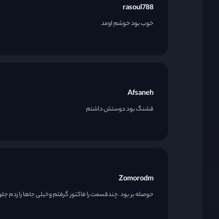
rasoul788
خوب بود خوشم اومد
قسمت 27
قسمت 28
Afsaneh
قسمت 29
قشنگ بود دوستش داشتم
قسمت 30
قسمت 31
Zomorodm
حوصله بر بود .چندقسمت را فاکتور گرفتم وخیلی جاها را زدم جلو 
قسمت 32