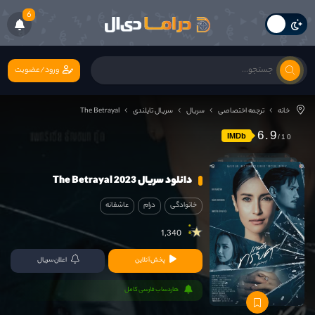
6
ورود/عضویت
خانه
ترجمه اختصاصی
سریال
سریال تایلندی
The Betrayal
6.9
IMDb
دانلود سریال The Betrayal 2023
خانوادگی
درام
عاشقانه
1,340
پخش آنلاین
اعلان سریال
هاردساب فارسی کامل