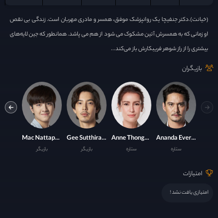
(خیانت).دکتر جنفیچا یک روانپزشک موفق، همسر و مادری مهربان است. زندگی بی نقص
او زمانی که به همسرش آتین مشکوک می شود از هم می پاشد. همانطور که جین لایه‌های
بیشتری را از راز شوهر فریبکارش باز می‌کند...
بازیگران
Machida Sutthikunphanit
Mac Nattapat Nimjirawat
Gee Sutthirak Subvijitra
Anne Thongprasom
Ananda Everingham
ستاره
ستاره
بازیگر
بازیگر
با
امتیازات
امتیازی یافت نشد !