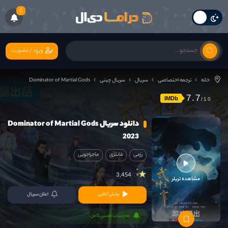
6
ورود/عضویت
خانه
ترجمه اختصاصی
سریال
سریال چینی
Dominator of Martial Gods
7.7
IMDb
دانلود سریال Dominator of Martial Gods
2023
رزمی
فانتزی
ماجراجویی
3,454
مشاهده تریلر
پخش آنلاین
اعلان سریال
هاردساب فارسی کامل