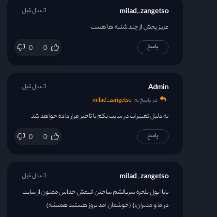
milad_zangetso
3 سال قبل
عزیز پخش از چند شنبه ها هست
پاسخ
0
0
Admin
3 سال قبل
در پاسخ به
milad_zangetso
به دلیل تغییرات در سایت یکم با تاخیر قرار داده خواهد شد
پاسخ
0
0
milad_zangetso
3 سال قبل
بابا ایول بلخره سریالشم ساختن انیمش خداس ممنون از سایت
دراما و مدیران:} {خوشمان امد بروز هستید همیشه}