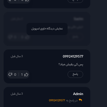
0
0
Saelm
2 سال قبل
خیلی عالی بود حیف که کم بود
نمایش دیدگاه حاوی اسپویل
پاسخ
0
0
09924129577
3 سال قبل
پس کی بقیش میاد؟
پاسخ
0
1
Admin
3 سال قبل
در پاسخ به
09924129577