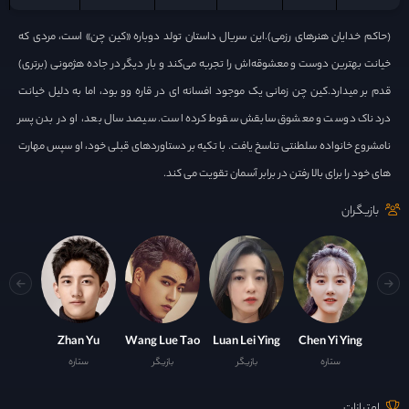
(حاکم خدایان هنرهای رزمی).این سریال داستان تولد دوباره «کین چن» است، مردی که
خیانت بهترین دوست و معشوقه‌اش را تجربه می‌کند و بار دیگر در جاده هژمونی (برتری)
قدم بر میدارد.کین چن زمانی یک موجود افسانه ای در قاره وو بود، اما به دلیل خیانت
دردناک دوست و معشوق سابقش سقوط کرده است. سیصد سال بعد، او در بدن پسر
نامشروع خانواده سلطنتی تناسخ یافت. با تکیه بر دستاوردهای قبلی خود، او سپس مهارت
های خود را برای بالا رفتن در برابر آسمان تقویت می کند.
بازیگران
Zhan Yu
Wang Lue Tao
Luan Lei Ying
Chen Yi Ying
ستاره
بازیگر
بازیگر
ستاره
امتیازات