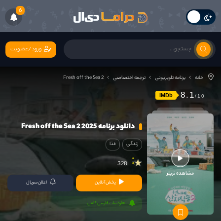
6
ورود/عضویت
خانه
برنامه تلویزیونی
ترجمه اختصاصی
Fresh off the Sea 2
8.1
IMDb
دانلود برنامه Fresh off the Sea 2 2025
زندگی
غذا
328
مشاهده تریلر
پخش آنلاین
اعلان سریال
هاردساب فارسی کامل