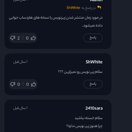
Admin
1 سال قبل
در پاسخ به
ShWhite
در مورد زمان منتشر شدن زیرنویس یا نسخه های هاردساب جوابی
داده نمیشود.
پاسخ
2
0
ShWhite
1 سال قبل
سلام زیر نویس رو نمیزارین ؟؟؟
پاسخ
0
0
2410sara
1 سال قبل
سلام خسته نباشید
چرا هنوز زیر نویس نداره؟