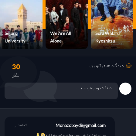
Sejong
We Are All
Sora Wataru
University
Alone
Kyoshitsu
30
دیدگاه های کاربران
نظر
Monazobaydi@gmail.com
2 ماه قبل
سلام لطفا بقیه سمت ها هم ترجمه کنید