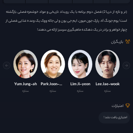
(تر و تازه از دریا 2).فصل دوم برنامه با یک رویداد تاریخی و مواد خوشمزه فصلی بازگشته
است! یوم جونگ آه، پارک جون میون، ایم جی یون و لی جائه ووک یک وعده غذایی فصلی از
چهار خواهر و برادر در یک دهکده ماهیگیری سرسبز ارائه می دهند!
بازیگران
Yum Jung-ah
Park Joon-myeon
Lim Ji-yeon
Lee Jae-wook
ستاره
ستاره
ستاره
ستاره
امتیازات
امتیازی یافت نشد !