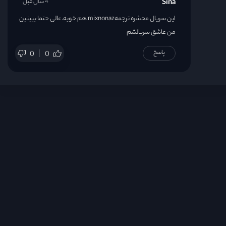
Sina
4 سال قبل
این سریال محشره ترجمهmixnonaz هم خوبه.عالی حتما ببینین
من عاشق سریالشم
پاسخ
0
0