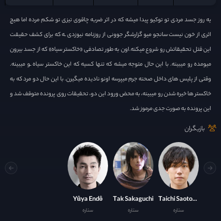
یه روز جسد مردی تو توکیو پیدا میشه که در اثر ضربه چاقوی تیزی تو شکم مرده اما هیچ
اثری از خون نیست سانجو میو گزارشگر جوونی از روزنامه نیوزدی ـه که برای کشف حقیقت
این قتل تحقیقاتش رو شروع میکنه.اون به طور تصادفی «خاکستر سیاه» که از جسد بیرون
میومده رو میبینه. با این حال متوجه میشه که تنها کسیه که این خاکستر سیاه ـو میبینه.
وقتی از پلیس های داخل صحنه جرم میپرسه اونو نادیده میگیرن. با این حال دو مرد که به
خاکستر ها خیره شدن رو میبینه، به محض ورود این دو، تحقیقات روی پرونده متوقف شد و
این پرونده به صورت جدی مرموز شد.
بازیگران
Yûya Endô
Tak Sakaguchi
Taichi Saotome
ستاره
ستاره
ستاره