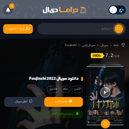
6
ورود/عضویت
خانه
سریال
سریال ژاپنی
Fuujinshi
7.2
IMDb
دانلود سریال Fuujinshi 2022
اکشن
درام
فانتزی
مشاهده تریلر
پخش آنلاین
اعلان سریال
زیرنویس فارسی کامل