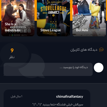
She Is a
substitute
Stove League
Bel Ami
9
دیدگاه های کاربران
نظر
shimafinalfantasy
1 سال قبل
سریالش خیلی قشنگه حتما ببینید *(^_^)*