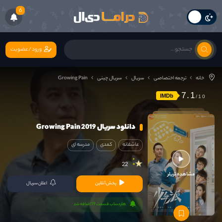
6
ورود/عضویت
خانه
ترجمه اختصاصی
سریال
سریال چینی
Growing Pain
7.1
IMDb
دانلود سریال Growing Pain 2019
عاشقانه
کمدی
مدرسه ای
22
مشاهده تریلر
پخش آنلاین
اعلان سریال
هاردساب قسمت 19 اضافه شد