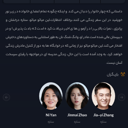
داستانی که چهار خانوار را دنبال می کند و اینکه چگونه تمام اعضای خانواده در زیر نور
خورشید در این سفر زندگی می کنند.برخلاف انتظارات،لین میائو میائو، ستاره درخشان و
پرانرژی، نمرات بالایی را در آزمون های اخیر دریافت کرده است که باعث پذیرش او در
دبیرستان عالی شده است.مادر او، وانگ شنگ نان به طور استثنایی به دستاوردهای دخترش
افتخار می کند.لین میائو میائو نیز از زمانی که در خوابگاه ها به دور از کنترل مادرش زندگی
خواهد کرد، به وجد آمده است.با این حال، زندگی مدرسه ای در مواجهه با رقبای سرسخت
آسان نیست.
بازیگران
Ni Yan
Jinmai Zhao
Jia-yi Zhang
ستاره
ستاره
ستاره