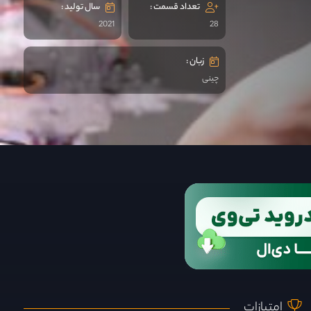
تعداد قسمت :
سال تولید :
2021
28
زبان :
چینی
امتیازات