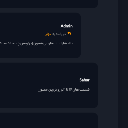
قسمت 22
Admin
در پاسخ به
بهار
قسمت 23
بله. هاردساب فارسی همون زیرنویس چسبیده میباش
قسمت 24
قسمت 25
Sahar
قسمت های 19 تا آخر رو بزارین ممنون
قسمت 26
قسمت 27