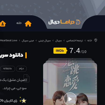
خانه
خانه
ترجمه اختصاصی
سریال
سریال چینی
مینی سریال
Heartbeat Love
7.4
IMDb
دانلود سریال at Love 2021
درام
عاشقانه
(ضربان عشق).یک داس
سو جی، می چرخد.
رای کاربران IMDb