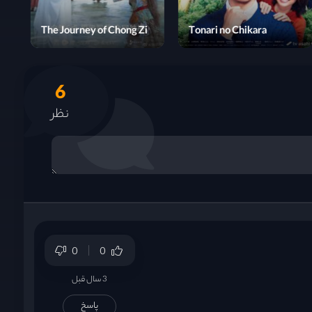
Witch's Love
The Journey of Chong Zi
6
نظر
0
0
3 سال قبل
پاسخ