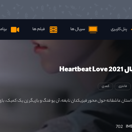
پنل کاربری
سریال ها
فیلم ها
برنام
Heartbe
فانتزی
کمدی
تان عاشقانه حول محور فیزیکدان نابغه، آن یو فنگ و بازیگر زن یک کمیک، بای
702