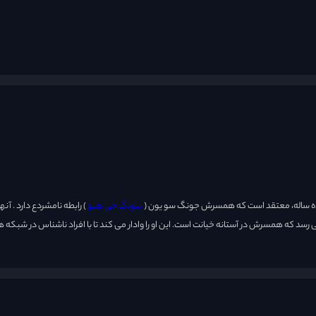
 ده ساله، معتقد است که همسرش جونگ سو یون (
سونگ جی هیو
) رابطه نامشردع دارد . آن
 می رسد که همسرش در آستانه خیانت است. این او را وادار می کند تا با افراد ناشناس در شبکه