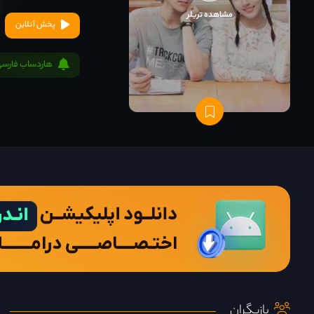
مشاهده تریلر
پخش آنلاین
هاردساب فارسی
بازیگران