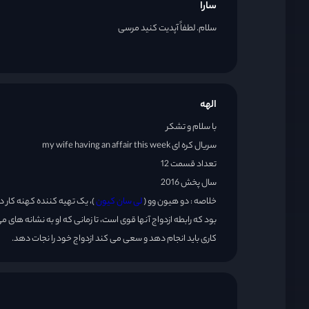
سارا
قسمت 28
سلام. لطفاً آپدیت کنید مرسی
الهه
با سلام و تشکر
سریال کره ای my wife having an affair this week
تعداد قسمت 12
سال پخش 2016
خلاصه : دو هیون وو (
لی سان کیون
)، یک تهیه کننده کهنه کار
بود که رابطه ازدواج آنها قوی است، تا زمانی که او به نشانه های
کاری باید انجام دهد و سعی می کند ازدواج خود را نجات دهد.