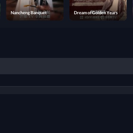
Tonari no Chikara
Nancheng Banquet