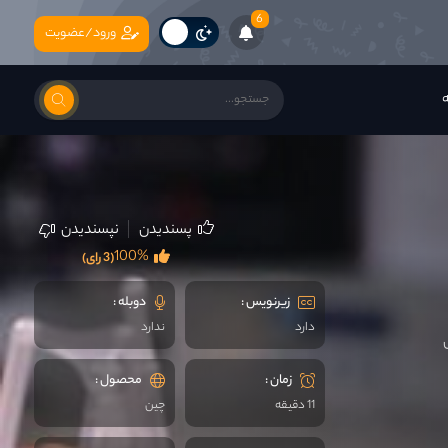
6
ورود/عضویت
ه
پسندیدن
نپسندیدن
100%
(3 رای)
زیرنویس :
دوبله :
دارد
ندارد
زمان :
محصول :
11 دقیقه
چين