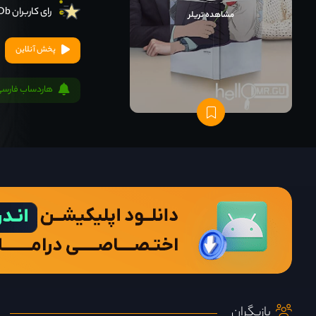
رای کاربران IMDb
مشاهده تریلر
پخش آنلاین
هاردساب فارسی
بازیگران