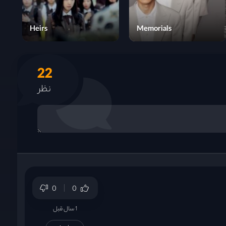
The Glory
Heirs
22
نظر
0
0
1 سال قبل