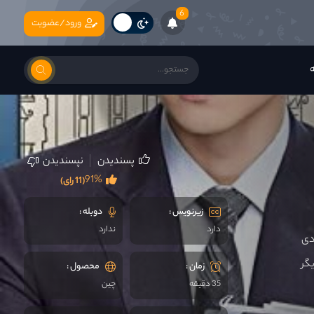
6
ورود/عضویت
ه
پسندیدن
نپسندیدن
91%
(11 رای)
زیرنویس :
دوبله :
دارد
ندارد
دی
گر
زمان :
محصول :
35 دقیقه
چين