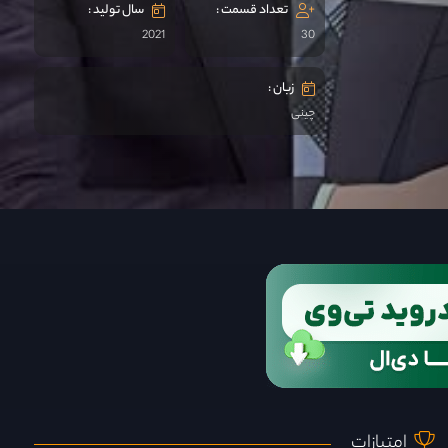
تعداد قسمت :
سال تولید :
2021
30
زبان :
چینی
امتیازات