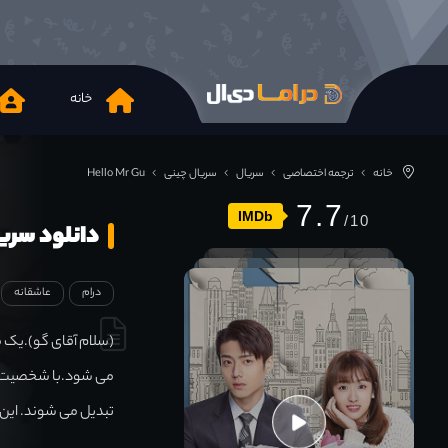
خانه
خانه
ترجمه اختصاصی
سریال
سریال چینی
Hello Mr Gu
7.7
IMDb
دانلود سریال Mr Gu 2021
درام
عاشقانه
(سلام آقای گو).یک م
می شود.با شخصیت ها
تبدیل می شوند. این