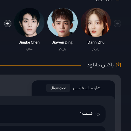
Chao
Jingke Chen
Jiawen Ding
Danni Zhu
بازیگر
بازیگر
ستاره
باکس دانلود
هاردساب فارسی
پایان سریال
قسمت 1