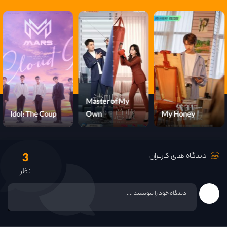
قسمت 14
قسمت 15
قسمت 16
قسمت 17
Master of My
Idol: The Coup
Own
My Honey
قسمت 18
3
قسمت 19
دیدگاه های کاربران
نظر
قسمت 20
قسمت 21