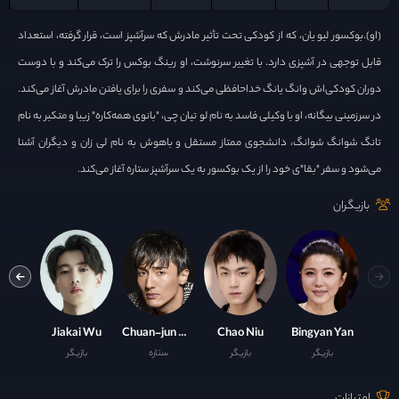
(او).بوکسور لیو یان، که از کودکی تحت تأثیر مادرش که سرآشپز است، قرار گرفته، استعداد
قابل توجهی در آشپزی دارد. با تغییر سرنوشت، او رینگ بوکس را ترک می‌کند و با دوست
دوران کودکی‌اش وانگ یانگ خداحافظی می‌کند و سفری را برای یافتن مادرش آغاز می‌کند.
در سرزمینی بیگانه، او با وکیلی فاسد به نام لو تیان چی، "بانوی همه‌کاره" زیبا و متکبر به نام
تانگ شوانگ شوانگ، دانشجوی ممتاز مستقل و باهوش به نام لی زان و دیگران آشنا
می‌شود و سفر "بقا"ی خود را از یک بوکسور به یک سرآشپز ستاره آغاز می‌کند.
بازیگران
 Dou
Jiakai Wu
Chuan-jun Wang
Chao Niu
Bingyan Yan
بازیگر
بازیگر
ستاره
بازیگر
ست
امتیازات