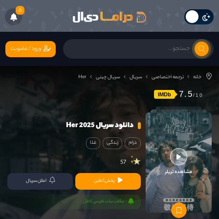
6
ورود/عضویت
خانه
ترجمه اختصاصی
سریال
سریال چینی
Her
7.5
IMDb
دانلود سریال Her 2025
درام
زندگی
غذا
57
مشاهده تریلر
پخش آنلاین
اعلان سریال
سافت ساب فارسی کامل