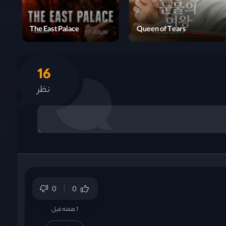
Wedding Impossible
The East Palace
16
نظر
0
0
1 هفته قبل