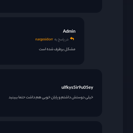
قسمت 28
Admin
قسمت 29
در پاسخ به
nargesidorr
مشکل برطرف شده است
قسمت 30
قسمت 31
ulfkys5ir9u05ey
خیلی دوستش داشتم و پایان خوبی هم داشت حتما ببینید
قسمت 32