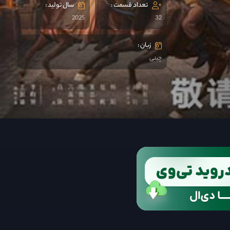
تعداد قسمت :
سال تولید :
2025
32
زبان :
چینی