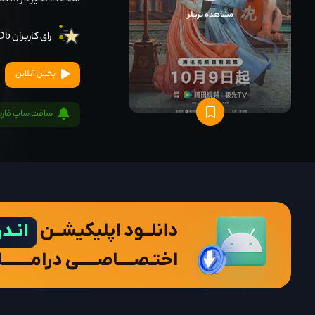
شگفت‌انگیز در انتظا
مشاهده تریلر
رای کاربران IMDb
پخش آنلاین
سافت ساب فار