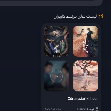
قسمت 8
لیست های مرتبط کاربران
قسمت 9
قسمت 10
قسمت 11
قسمت 12
52
قسمت 13
Cdrama.tarikhi.don
قسمت 14
توسط: Nanec
۱۴۰۵ / ۰۲ / ۲۸