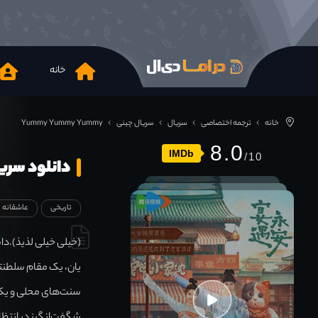
خانه
خانه
ترجمه اختصاصی
سریال
سریال چینی
Yummy Yummy Yummy
8.0
IMDb
دانلود سریال ummy Yummy 2025
تاریخی
عاشقانه
(خیلی خیلی لذیذ).داس
یان، یک مقام سلطنتی،
سنت‌های محلی و یک د