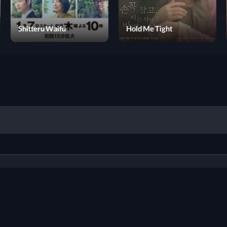
Queen of Tears
Shitteru Waifu