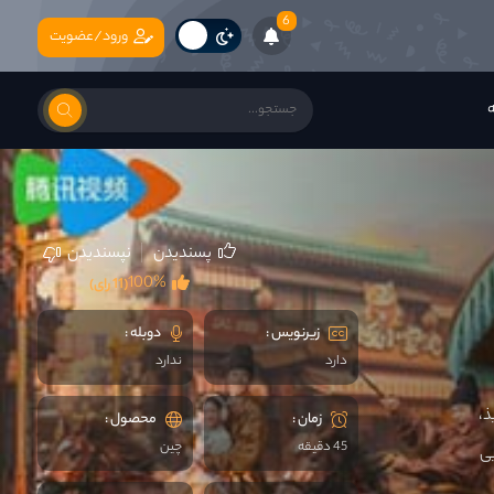
6
ورود/عضویت
ه
پسندیدن
نپسندیدن
100%
(11 رای)
زیرنویس :
دوبله :
دارد
ندارد
ذ،
زمان :
محصول :
45 دقیقه
چين
ی