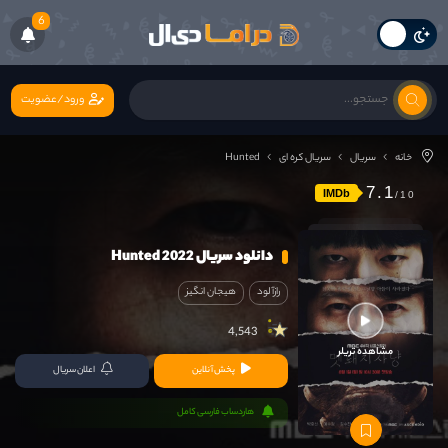
6
ورود/عضویت
خانه
سریال
سریال کره ای
Hunted
7.1
IMDb
دانلود سریال Hunted 2022
رازآلود
هیجان انگیز
4,543
مشاهده تریلر
پخش آنلاین
اعلان سریال
هاردساب فارسی کامل