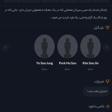
(شکار شده).یک مینی سریال معمایی که در یک دهکده معمولی جریان دارد. جایی که در
روز شکار یک گراز وحشی، یک فرد ناپدید می شود…
بازیگران
Ye Soo Jung
Park Ho San
Kim Soo Jin
ستاره
ستاره
ستاره
امتیازات
امتیازی یافت نشد !
باکس دانلود