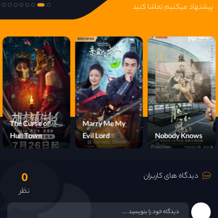
پیشنهاد میکنیم تماشا کنید
The Curse of
Marry Me My
Huli Town
Evil Lord
Nobody Knows
0
دیدگاه های کاربران
نظر