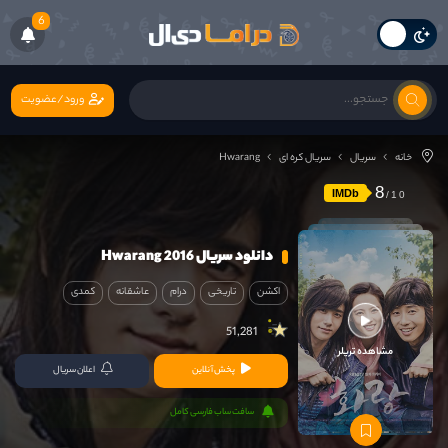
6
ورود/عضویت
خانه
سریال
سریال کره ای
Hwarang
8
IMDb
دانلود سریال Hwarang 2016
اکشن
تاریخی
درام
عاشقانه
کمدی
51,281
مشاهده تریلر
پخش آنلاین
اعلان سریال
سافت ساب فارسی کامل