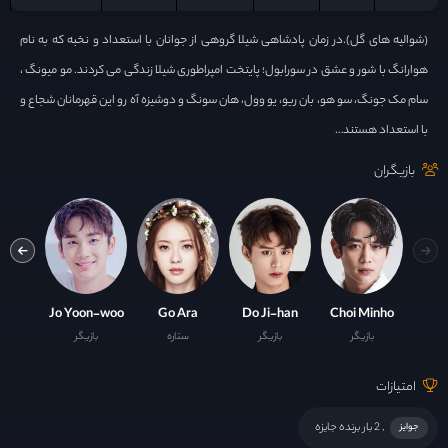
(شوالیه های گل).در زمان پادشاهی شیلا گروهی از جوانان با استعداد و نخبه که به نام
هوارانگ با شور و عشق در سورابول؛ پایتخت امپراطوری شیلا زندگی می کردند. مو میونگ ،
سام مک جونگ، سو هو، بان ریو، یو وول، هان سونگ و دوشیزه آه رو این قهرمانان شجاع و
با استعداد هستند…
بازیگران
Park Hyung-sik
Jo Yoon-woo
Go Ara
Do Ji-han
Choi Minho
بازیگر
بازیگر
ستاره
بازیگر
ست
امتیازات
, 2 بار برنده جایزه
جوایز