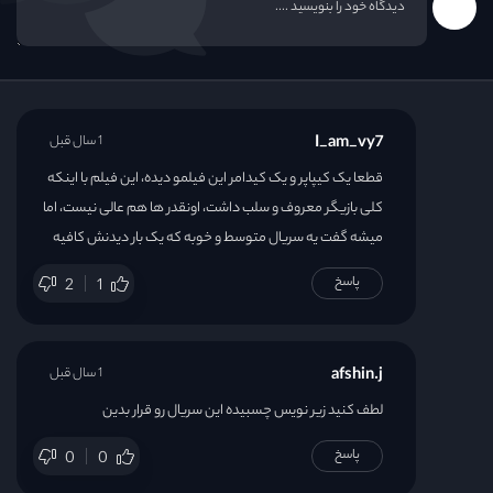
I_am_vy7
1 سال قبل
قطعا یک کیپاپر و یک کیدامر این فیلمو دیده، این فیلم با اینکه
کلی بازیگر معروف و سلب داشت، اونقدر ها هم عالی نیست، اما
میشه گفت یه سریال متوسط و خوبه که یک بار دیدنش کافیه
پاسخ
2
1
afshin.j
1 سال قبل
لطف کنید زیر نویس چسبیده این سریال رو قرار بدین
پاسخ
0
0