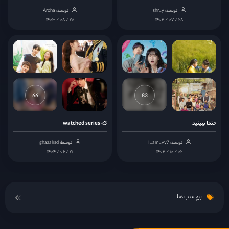
توسط: shr_y
توسط: Aroha
قسمت 15
۱۴۰۳ / ۰۸ / ۲۸
۱۴۰۴ / ۰۷ / ۲۸
قسمت 16
قسمت 17
66
83
قسمت 18
حتما ببینید
watched series <3
قسمت 19
توسط: I_am_vy7
توسط: ghazalrsd
۱۴۰۴ / ۰۶ / ۲۱
۱۴۰۴ / ۱۰ / ۰۲
قسمت 20
برچسب ها