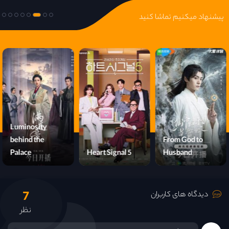
پیشنهاد میکنیم تماشا کنید
Luminosity
behind the
From God to
Palace
Heart Signal 5
Husband
7
دیدگاه های کاربران
نظر