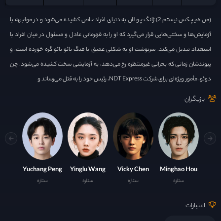
(من هیچکس نیستم 2).ژانگ چو لان به دنیای افراد خاص کشیده می‌شود و در مواجهه با
آزمایش‌ها و سختی‌هایی قرار می‌گیرد که او را به قهرمانی عادل و مسئول در میان افراد با
استعداد تبدیل می‌کند. سرنوشت او به شکلی عمیق با فنگ بائو بائو گره خورده است، و
پیوندشان زمانی که بحرانی غیرمنتظره رخ می‌دهد، به آزمایشی سخت کشیده می‌شود. چن
دوئو، مأمور ویژه‌ای برای شرکت NDT Express، رئیس خود را به قتل می‌رساند و
بازیگران
Yuchang Peng
Yinglu Wang
Vicky Chen
Minghao Hou
ستاره
ستاره
ستاره
ستاره
امتیازات