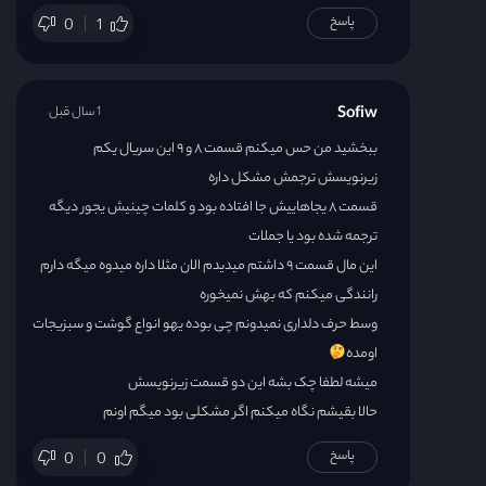
پاسخ
0
1
Sofiw
1 سال قبل
ببخشید من حس میکنم قسمت ۸ و ۹ این سریال یکم
زیرنویسش ترجمش مشکل داره
قسمت ۸ یجاهاییش جا افتاده بود و کلمات چینیش یجور دیگه
ترجمه شده بود یا جملات
این مال قسمت ۹ داشتم میدیدم الان مثلا داره میدوه میگه دارم
رانندگی میکنم که بهش نمیخوره
وسط حرف دلداری نمیدونم چی بوده یهو انواع گوشت و سبزیجات
اومده
میشه لطفا چک بشه این دو قسمت زیرنویسش
حالا بقیشم نگاه میکنم اگر مشکلی بود میگم اونم
پاسخ
0
0