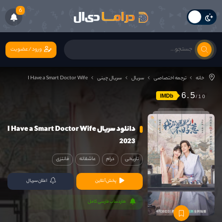
6
ورود/عضویت
خانه
ترجمه اختصاصی
سریال
سریال چینی
I Have a Smart Doctor Wife
6.5
IMDb
دانلود سریال I Have a Smart Doctor Wife
2023
تاریخی
درام
عاشقانه
فانتزی
پخش آنلاین
اعلان سریال
هاردساب فارسی کامل