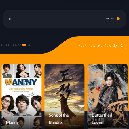
قسمت 16
برچسب ها
قسمت 17
قسمت 18
پیشنهاد میکنیم تماشا کنید
قسمت 19
قسمت 20
قسمت 21
قسمت 22
Song of the
Butterflied
Manny
Bandits
Lover