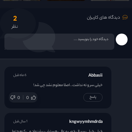
2
دیدگاه های کاربران
نظر
Abbasii
6 ماه قبل
خیلی سر و ته نداشت…اصلا معلوم نشد چی شد!
پاسخ
0
0
kngwyymhmdrda
1 سال قبل
خيلی خيلی سریال خوب و عالی هستش پیشنهاد می کنم حتما