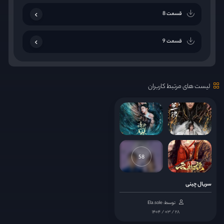
قسمت 8
قسمت 9
قسمت 10
لیست های مرتبط کاربران
قسمت 11
قسمت 12
قسمت 13
58
قسمت 14
سریال چینی
توسط: Ela.sole
قسمت 15
۱۴۰۴ / ۰۳ / ۲۸