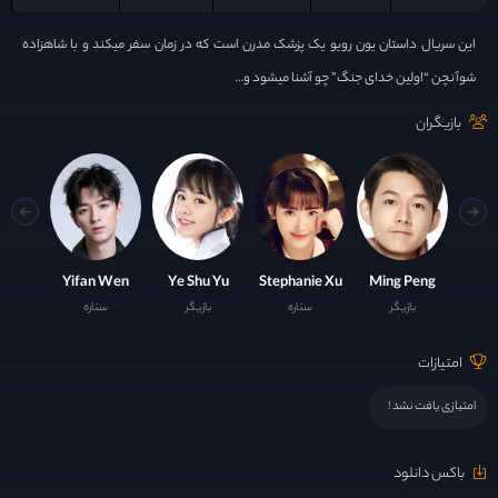
این سریال داستان یون رویو یک پزشک مدرن است که در زمان سفر میکند و با شاهزاده
شوآنچن “اولین خدای جنگ” چو آشنا میشود و…
بازیگران
Yifan Wen
Ye Shu Yu
Stephanie Xu
Ming Peng
بازیگر
ستاره
بازیگر
ستاره
امتیازات
امتیازی یافت نشد !
باکس دانلود