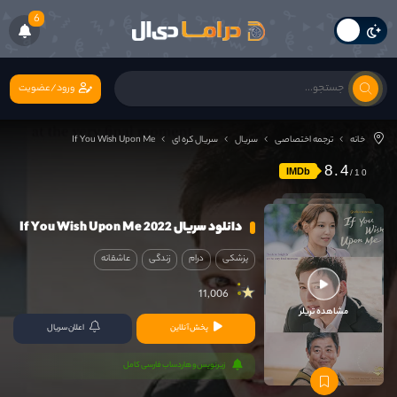
6
ورود/عضویت
خانه
ترجمه اختصاصی
سریال
سریال کره ای
If You Wish Upon Me
8.4
IMDb
دانلود سریال If You Wish Upon Me 2022
پزشکی
درام
زندگی
عاشقانه
11,006
مشاهده تریلر
پخش آنلاین
اعلان سریال
زیرنویس و هاردساب فارسی کامل