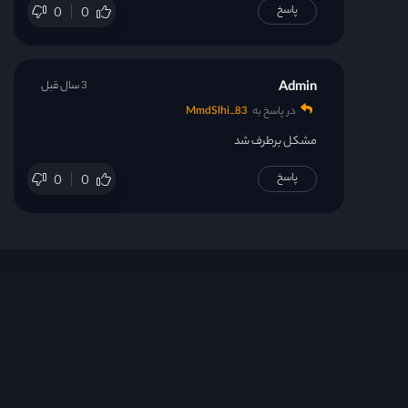
پاسخ
0
0
Admin
3 سال قبل
در پاسخ به
MmdSlhi_83
مشکل برطرف شد
پاسخ
0
0