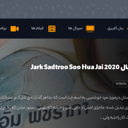
پنل کاربری
سریال ها
فیلم ها
برنام
Jark Sadt
عاشقانه
استان درمورد مرد خوشتیپی به اسم جِت است که بخاطر گذشته ی تاریک و مشکلا
ی تبدیل شده. ماجرای اصلی از جایی شروع میشه که بهش دستور میدن که یک زن ر
 کار راحتیه ولی...