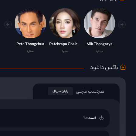
Pete Thongchua
Patchrapa Chaichua
Mik Thongraya
ستاره
ستاره
ستاره
باکس دانلود
هاردساب فارسی
پایان سریال
قسمت 1