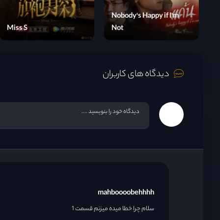
N
Peek Hong
Miss S
N
دیدگاه های کاربران
mahboooobehhhh
سلام چرا خطا میده میزنم قسمت 1