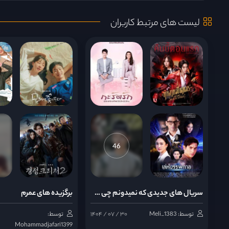
لیست های مرتبط کاربران
قسمت 9
قسمت 10
قسمت 11
قسمت 12
46
قسمت 13
سریال های جدیدی که نمیدونم چی هستن
برگزیده های عمرم
قسمت 14
توسط: Meli_1383
۱۴۰۴ / ۰۷ / ۳۰
توسط:
Mohammadjafari1399