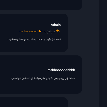
Admin
در پاسخ به
mahboooobehhhh
نسخه زیرنویس چسبیده بزودی فعال میشود.
mahboooobehhhh
سلام چرا زیرنویس ندارع با هر برنامه ای امتحان کردمش