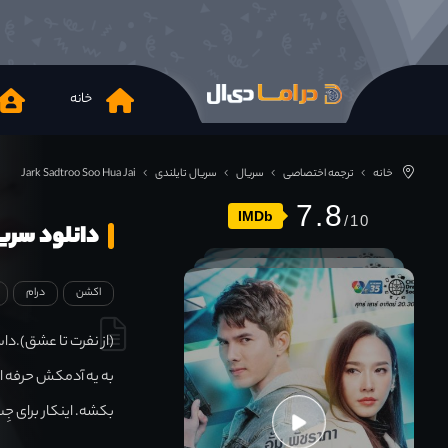
خانه
خانه
ترجمه اختصاصی
سریال
سریال تایلندی
Jark Sadtroo Soo Hua Jai
7.8
IMDb
دانلود سریال roo Soo Hua Jai 2020
اکشن
درام
(از نفرت تا عشق).د
به یه آدمکش حرفه ا
بکشه. اینکار برای جِت