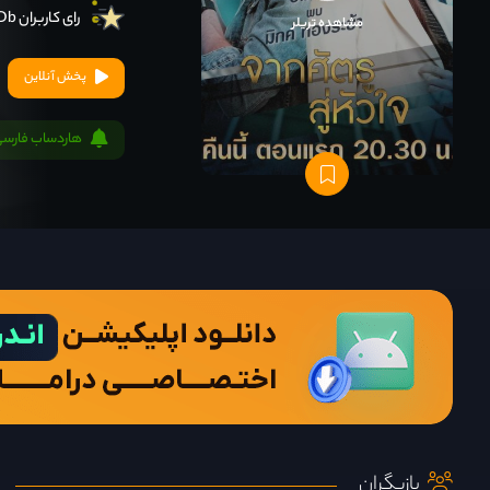
رای کاربران IMDb
مشاهده تریلر
پخش آنلاین
هاردساب فارسی
بازیگران