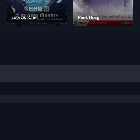
Memory of Encaustic Tile
Exorcist Chef