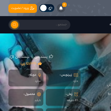
6
ورود/عضویت
ه
پسندیدن
نپسندیدن
84%
(12 رای)
زیرنویس :
دوبله :
دارد
ندارد
تش
و
زمان :
محصول :
85 دقیقه
تایلند