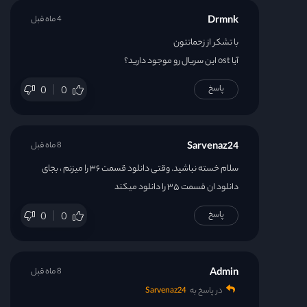
Drmnk
4 ماه قبل
قسمت 23
با تشکر از زحماتتون
آیا ost این سریال رو موجود دارید؟
قسمت 24
پاسخ
0
0
قسمت 25
Sarvenaz24
8 ماه قبل
قسمت 26
سلام خسته نباشید. وقتی دانلود قسمت ۳۶ را میزنم ، بجای
قسمت 27
دانلود ان قسمت ۳۵ را دانلود میکند
پاسخ
0
0
قسمت 28
قسمت 29
Admin
8 ماه قبل
در پاسخ به
Sarvenaz24
قسمت 30