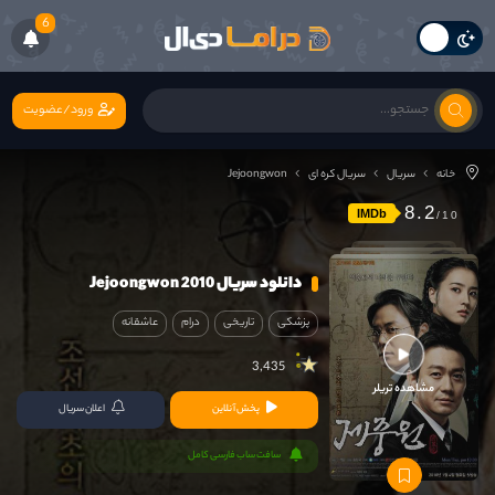
6
ورود/عضویت
خانه
سریال
سریال کره ای
Jejoongwon
8.2
IMDb
دانلود سریال Jejoongwon 2010
پزشکی
تاریخی
درام
عاشقانه
3,435
مشاهده تریلر
پخش آنلاین
اعلان سریال
سافت ساب فارسی کامل