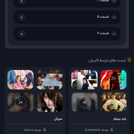
قسمت 7
قسمت 8
قسمت 9
قسمت 10
لیست های مرتبط کاربران
قسمت 11
قسمت 12
24
45
باید ببینم
سریال
توسط: Evethecherie
توسط: shivava