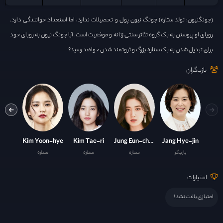
(جونگنیون: تولد ستاره).جونگ نیون پول و تحصیلات ندارد، اما استعداد خوانندگی دارد.
رویای او پیوستن به یک گروه تئاتر سنتی زنانه و موفقیت است. آیا جونگ نیون به رویای خود
برای تبدیل شدن به یک ستاره بزرگ و ثروتمند شدن خواهد رسید؟
بازیگران
-ran
Kim Yoon-hye
Kim Tae-ri
Jung Eun-chae
Jang Hye-jin
بازیگر
ستاره
ستاره
ستاره
ست
امتیازات
امتیازی یافت نشد !