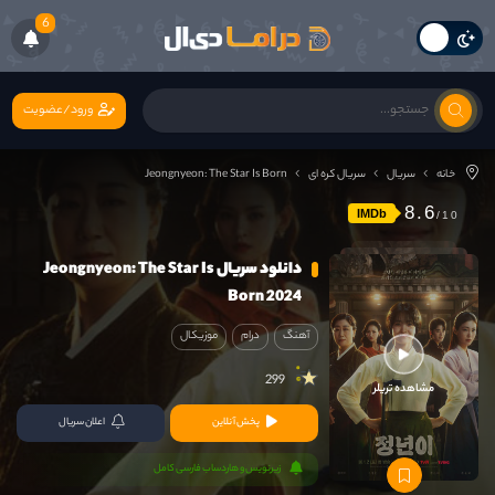
6
ورود/عضویت
خانه
سریال
سریال کره ای
Jeongnyeon: The Star Is Born
8.6
IMDb
دانلود سریال Jeongnyeon: The Star Is
Born 2024
آهنگ
درام
موزیکال
299
مشاهده تریلر
پخش آنلاین
اعلان سریال
زیرنویس و هاردساب فارسی کامل