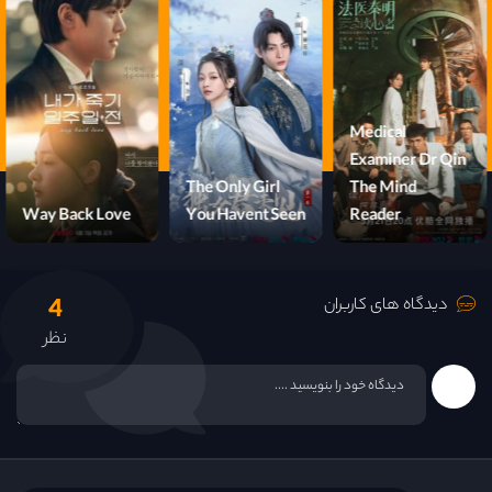
قسمت 14
Medical
Examiner Dr Qin
The Only Girl
The Mind
Way Back Love
You Havent Seen
Reader
4
دیدگاه های کاربران
نظر