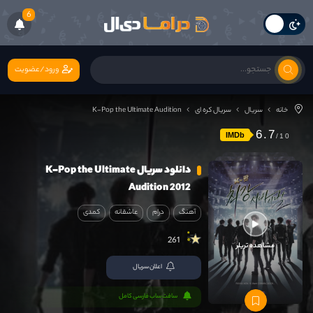
6
ورود/عضویت
خانه
سریال
سریال کره ای
K-Pop the Ultimate Audition
6.7
IMDb
دانلود سریال K-Pop the Ultimate
Audition 2012
آهنگ
درام
عاشقانه
کمدی
261
مشاهده تریلر
اعلان سریال
سافت ساب فارسی کامل