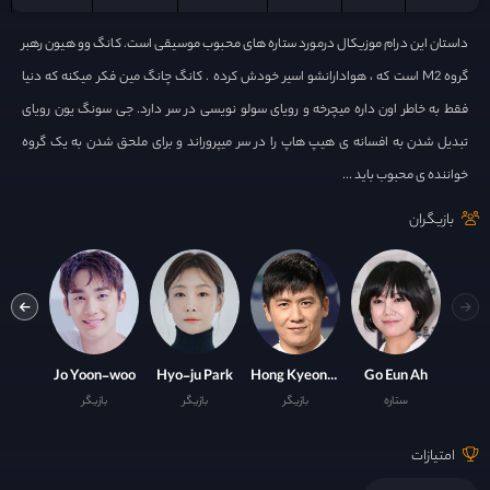
داستان این درام موزیکال درمورد ستاره های محبوب موسیقی است. کانگ وو هیون رهبر
گروه M2 است که ، هوادارانشو اسیر خودش کرده . کانگ چانگ مین فکر میکنه که دنیا
فقط به خاطر اون داره میچرخه و رویای سولو نویسی در سر دارد. جی سونگ یون رویای
تبدیل شدن به افسانه ی هیپ هاپ را در سر میپروراند و برای ملحق شدن به یک گروه
خواننده ی محبوب باید ...
بازیگران
Park Yoo-hwan
Jo Yoon-woo
Hyo-ju Park
Hong Kyeong-min
Go Eun Ah
ستاره
بازیگر
بازیگر
بازیگر
ست
امتیازات