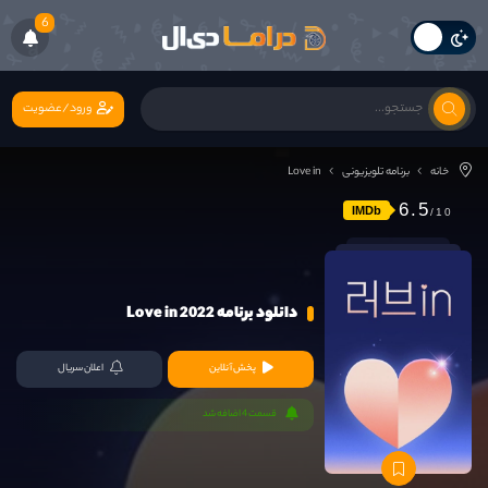
6
ورود/عضویت
خانه
برنامه تلویزیونی
Love in
6.5
IMDb
دانلود برنامه Love in 2022
پخش آنلاین
اعلان سریال
قسمت 4 اضافه شد