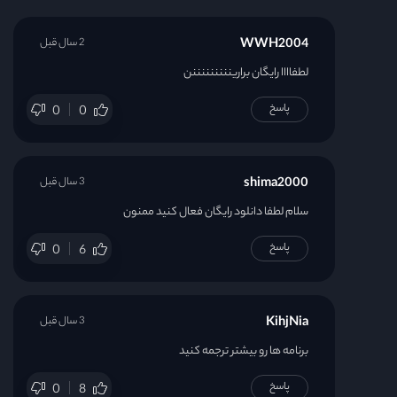
WWH2004
2 سال قبل
لطفاااا رایگان برارینننننننننن
پاسخ
0
0
shima2000
3 سال قبل
سلام لطفا دانلود رایگان فعال کنید ممنون
پاسخ
0
6
KihjNia
3 سال قبل
برنامه ها رو بیشتر ترجمه کنید
پاسخ
0
8