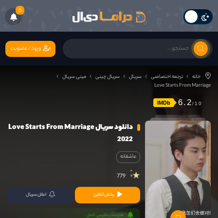
6
ورود/عضویت
خانه
ترجمه اختصاصی
سریال
سریال چینی
مینی سریال
Love Starts From Marriage
6.2
IMDb
دانلود سریال Love Starts From Marriage
2022
عاشقانه
779
پخش آنلاین
اعلان سریال
هاردساب فارسی کامل