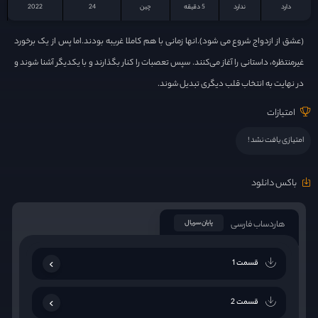
دارد
ندارد
5 دقیقه
چين
24
2022
(عشق از ازدواج شروع می شود).انها زمانی با هم کاملا غریبه بودند.اما پس از یک برخورد
غیرمنتظره، داستانی را آغاز می‌کنند. سپس تعصبات را کنار بگذارند و با یکدیگر آشنا شوند و
در نهایت به انتخاب قلب دیگری تبدیل شوند.
امتیازات
امتیازی یافت نشد !
باکس دانلود
هاردساب فارسی
پایان سریال
قسمت 1
قسمت 2