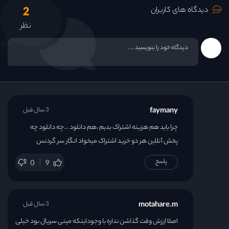
2
قسمت 19
دیدگاه های کاربران
نظر
قسمت 20
قسمت 21
قسمت 22
faymany
3 سال قبل
قسمت 23
چرا باید هم هزینه اشتراک بدیم ،هم دانلود …چه دانلود چه
پخش آنلاین هر دو خرید اشتراک میخواد انگار سر گردنس
قسمت 24
پاسخ
0
9
motahare.m
3 سال قبل
اصلا ارزش وقت گذاشن نداره با وجوداینکه مینی سریال بود خیلی