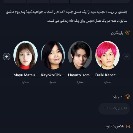
(عشق ترانزیت).تجدید دیدار؟ یک عشق جدید؟ کدام را انتخاب خواهید کرد؟ پنج زوج عاشق
سابق با هم در یک هتل مجلل برای یک ماه زندگی می کنند.
بازیگران
UMI
Mayu Matsuoka
Kayoko Ohkubo
Hayato Isomura
Daiki Kanechika
ستاره
ستاره
ستاره
ستاره
ست
امتیازات
امتیازی یافت نشد !
باکس دانلود