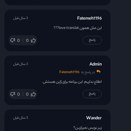
Fatemeh1196
3 سال قبل
این مثل همون love translat???
پاسخ
0
0
Admin
3 سال قبل
در پاسخ به
Fatemeh1196
اطلاع نداریم. این برنامه برای ژاپن هستش.
پاسخ
0
0
Wander
3 سال قبل
زیر نویس نمیزارین؟