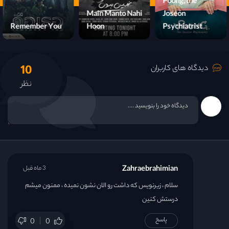
Poong, the
Main Manto Nahi
Joseon
Remember You
Hoon
Psychiatrist
10
دیدگاه های کاربران
نظر
Zahraebrahimian
3 ماه قبل
سلام ، زیرنویس که داشت رو الان نشون نمیده ، ممنون میشم
درستش کنین
پاسخ
0
0