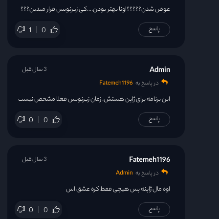
عوض شدن؟؟؟؟؟اونا بهتر بودن….کی زیرنویس قرار میدین؟؟؟
پاسخ
1
0
Admin
3 سال قبل
در پاسخ به
Fatemeh1196
این برنامه برای ژاپن هستش. زمان زیرنویس فعلا مشخص نیست
پاسخ
0
0
Fatemeh1196
3 سال قبل
در پاسخ به
Admin
اوه مال ژاپنه پس هیچی فقط کره عشق اس
پاسخ
0
0