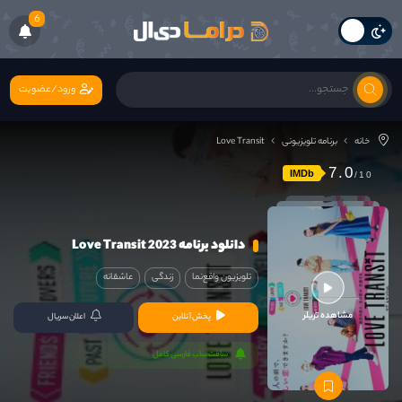
6
ورود/عضویت
خانه
برنامه تلویزیونی
Love Transit
7.0
IMDb
دانلود برنامه Love Transit 2023
تلویزیون واقع‌نما
زندگی
عاشقانه
مشاهده تریلر
پخش آنلاین
اعلان سریال
سافت ساب فارسی کامل