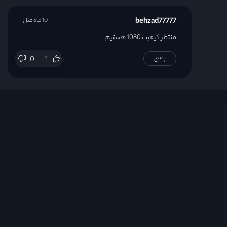
behzad77777
10 ماه قبل
منتظر کیفیت 1080 هستیم
پاسخ
0
1