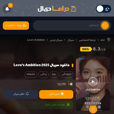
6
ورود/عضویت
خانه
ترجمه اختصاصی
سریال
سریال چینی
Love's Ambition
8.3
IMDb
دانلود سریال Love’s Ambition 2025
خانوادگی
درام
زندگی
عاشقانه
13,179
مشاهده تریلر
پخش آنلاین
اعلان سریال
هاردساب فارسی کامل