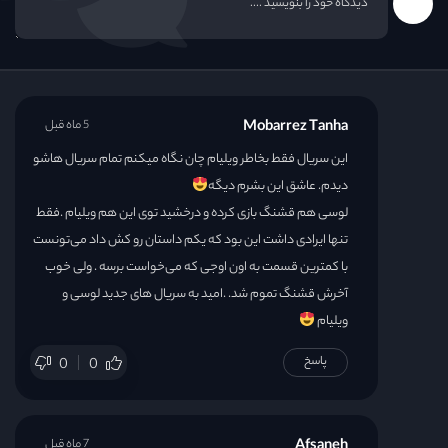
قسمت 31
قسمت 32
Mobarrez Tanha
5 ماه قبل
این سریال فقط بخاطر ويليام چان نگاه میکنم تمام سریال هاشو
دیدم. عاشق این بشرم دیگه
لوسی هم قشنگ بازی کرده و درخشید توی این هم ويليام .فقط
تنها ایرادی داشت این بود که یکم داستان رو کش داد می‌تونست
با کمترین قسمت به اون اوجی که می‌خواست برسه . ولی خوب
آخرش قشنگ تموم شد. .امید به سریال های جدید لوسی و
ويليام
پاسخ
0
0
Afsaneh
7 ماه قبل