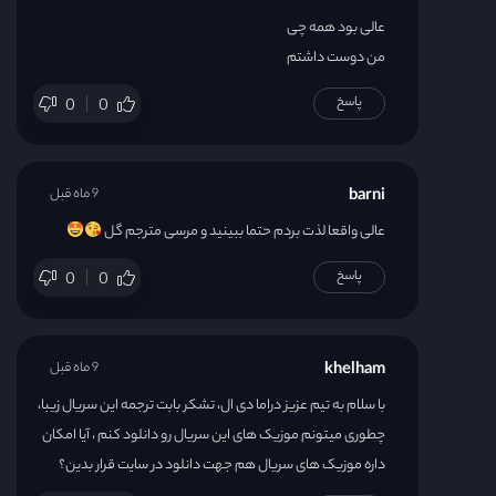
عالی بود همه چی
من دوست داشتم
پاسخ
0
0
barni
9 ماه قبل
عالی واقعا لذت بردم حتما ببینید و مرسی مترجم گل
پاسخ
0
0
khelham
9 ماه قبل
با سلام به تیم عزیز دراما دی ال، تشکر بابت ترجمه این سریال زیبا،
چطوری میتونم موزیک های این سریال رو دانلود کنم ، آیا امکان
داره موزیک های سریال هم جهت دانلود در سایت قرار بدین؟