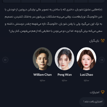
(جاه‌طلبی عشق).شو یان، دختری که با ساختن یه تصویر عالی؛ ولیکن دروغین از خودش با
شن خائومینگ تو رابطه‌ست، وقتی می‌بینه مشکلات بین‌شون سر به فلک کشیدن، تصمیم
به ترک اون می‌گیره. ولی با رفتن شو یان، خائومینگ تازه می‌فهمه چقدر دوستش داشته و
سعی می‌کنه برش گردونه. اما این دو می‌تونن با حقایقی که از هم می‌فهمن، کنار بیان؟
بازیگران
William Chan
Peng Wan
Lusi Zhao
ستاره
ستاره
ستاره
امتیازات
امتیازی یافت نشد !