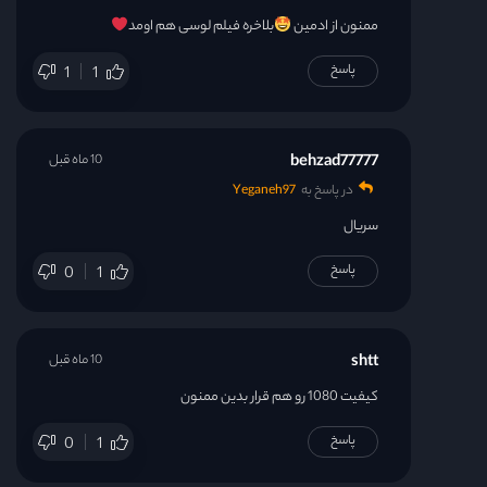
ممنون از ادمین
بلاخره فیلم لوسی هم اومد
پاسخ
1
1
behzad77777
10 ماه قبل
در پاسخ به
Yeganeh97
سریال
پاسخ
0
1
shtt
10 ماه قبل
کیفیت 1080 رو هم قرار بدین ممنون
پاسخ
0
1