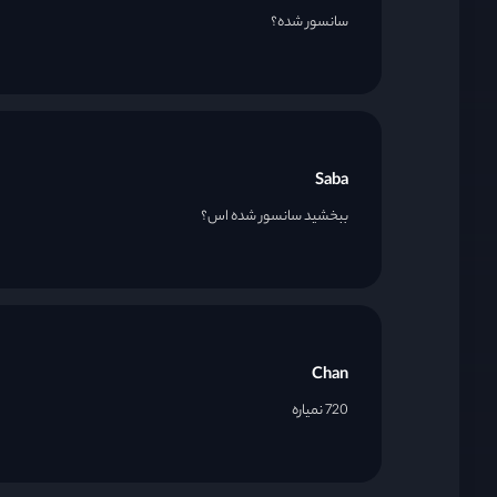
سانسور شده؟
Saba
ببخشید سانسور شده اس؟
Chan
720 نمیاره