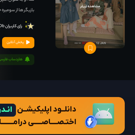
شه ، و به عنوان آشپ
مشاهده تریلر
بازیگر ها از سومیره 
رای کاربران IMDb
پخش آنلاین
هاردساب فارسی