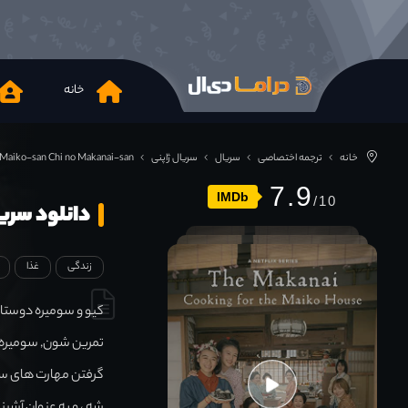
خانه
خانه
ترجمه اختصاصی
سریال
سریال ژاپنی
Maiko-san Chi no Makanai-san
7.9
IMDb
دانلود سریال Chi no Makanai-san 2023
زندگی
غذا
کیو و سومیره دوستان
تمرین شون, سومیره ب
گرفتن مهارت های سا