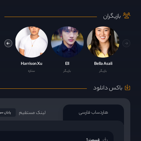
بازیگران
Heather Muriel Nguyen
Harrison Xu
Ell
Bella Asali
بازیگر
بازیگر
ستاره
باکس دانلود
هاردساب فارسی
لینک مستقیم
پایان سر
قسمت 1