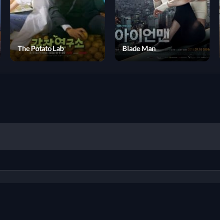
Hello My Girl
The Potato Lab