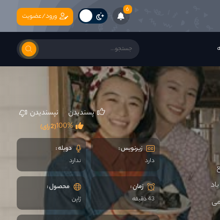
6
ورود/عضویت
ه
پسندیدن
نپسندیدن
100%
(2 رای)
زیرنویس :
دوبله :
دارد
ندارد
ع
یاد
زمان :
محصول :
43 دقیقه
ژاپن
می