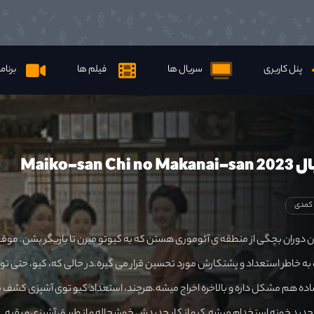
پنل کاربری
سریال ها
فیلم ها
برنام
Maiko-san 
کمدی
 دوران بچگی از منطقه ی آئوموری هستن که به کیوتو میرن تا بازیگر بشن. موق
ه خاطر استعداد و پشتکارش مورد تحسین قرار می گیره.در حالی که، کیو، حتی تو 
ده هم مشکل داره و بالاخره اخراج میشه.هرچند، استعداد کیو توی آشپزی کشف 