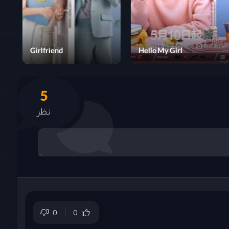
Boy for Rent
Girlfriend
5
نظر
0
0