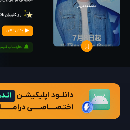
مهربانی یو چی یان را ج
مشاهده تریلر
رای کاربران IMDb
پخش آنلاین
هاردساب فارسی