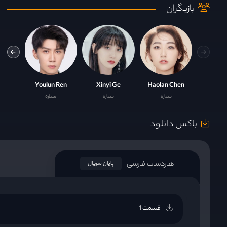
بازیگران
 Xin
Youlun Ren
Xinyi Ge
Haolan Chen
ستاره
ستاره
ستاره
باکس دانلود
هاردساب فارسی
پایان سریال
قسمت 1