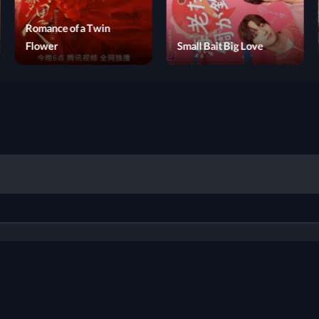
Romance of a Twin
Flower
Small Bait Big Love