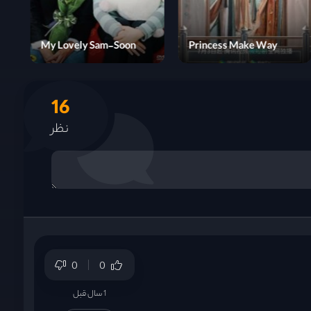
My Lovely Sam-Soon
Princess Make Way
16
نظر
0
0
1 سال قبل