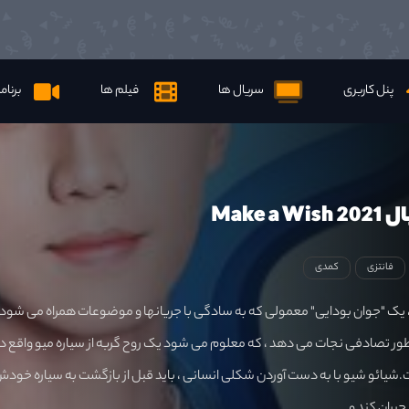
پنل کاربری
سریال ها
فیلم ها
برنام
Make a
فانتزی
کمدی
 ، یک "جوان بودایی" معمولی که به سادگی با جریانها و موضوعات همراه می شود 
طور تصادفی نجات می دهد ، که معلوم می شود یک روح گربه از سیاره میو واقع در
یائو شیو با به دست آوردن شکلی انسانی ، باید قبل از بازگشت به سیاره خودش