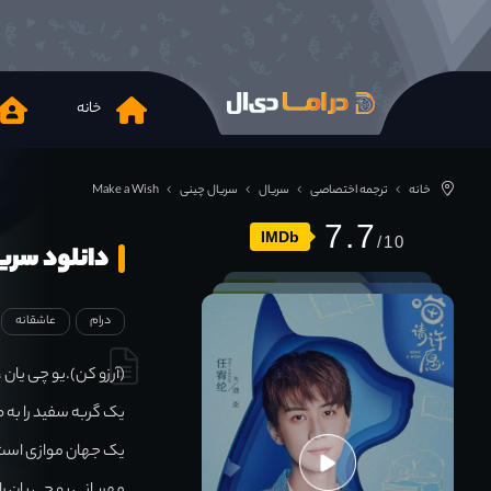
خانه
خانه
ترجمه اختصاصی
سریال
سریال چینی
Make a Wish
7.7
IMDb
دانلود سریال  Wish 2021
درام
عاشقانه
(آرزو کن).یو چی یان
یک گربه سفید را به 
یک جهان موازی است.ش