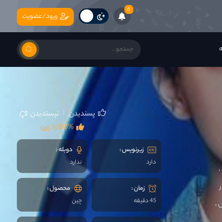
6
ورود/عضویت
ه
پسندیدن
نپسندیدن
100%
(3 رای)
زیرنویس :
دوبله :
دارد
ندارد
،
زمان :
محصول :
45 دقیقه
چين
 ،