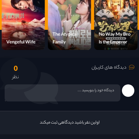
قسمت 16
قسمت 17
The Atypical
No Way My Bro
Vengeful Wife
Family
Is the Emperor
قسمت 18
0
قسمت 19
دیدگاه های کاربران
نظر
قسمت 20
قسمت 21
قسمت 22
اولین نفر باشید دیدگاهی ثبت میکند
قسمت 23