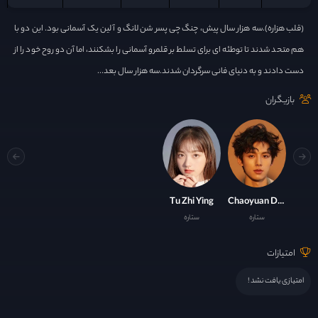
(قلب هزاره).سه هزار سال پیش، چنگ چی پسر شن لانگ و آ لین یک آسمانی بود. این دو با
هم متحد شدند تا توطئه ای برای تسلط بر قلمرو آسمانی را بشکنند، اما آن دو روح خود را از
دست دادند و به دنیای فانی سرگردان شدند.سه هزار سال بعد...
بازیگران
Tu Zhi Ying
Chaoyuan Deng
ستاره
ستاره
امتیازات
امتیازی یافت نشد !