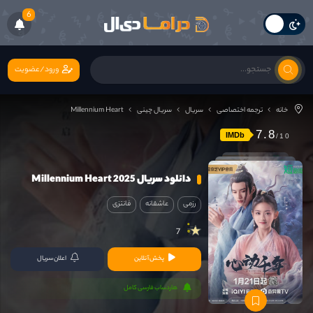
6
ورود/عضویت
خانه
ترجمه اختصاصی
سریال
سریال چینی
Millennium Heart
7.8
IMDb
دانلود سریال Millennium Heart 2025
رزمی
عاشقانه
فانتزی
7
پخش آنلاین
اعلان سریال
هاردساب فارسی کامل