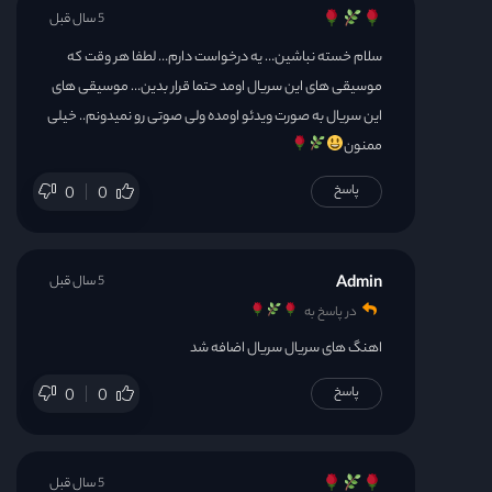
5 سال قبل
سلام خسته نباشین… یه درخواست دارم… لطفا هر وقت که
موسیقی های این سریال اومد حتما قرار بدین… موسیقی های
این سریال به صورت ویدئو اومده ولی صوتی رو نمیدونم.. خیلی
ممنون
پاسخ
0
0
Admin
5 سال قبل
در پاسخ به
اهنگ های سریال سریال اضافه شد
پاسخ
0
0
5 سال قبل