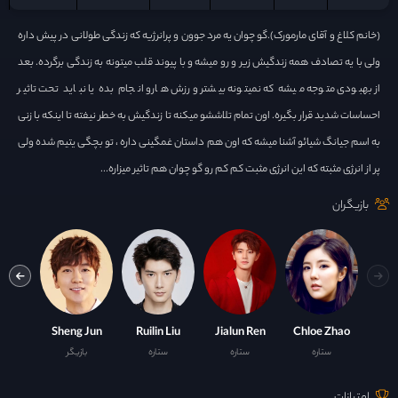
(خانم کلاغ و آقای مارمورک).گو چوان یه مرد جوون و پرانرژیه که زندگی طولانی در پیش داره
ولی با یه تصادف همه زندگیش زیر و رو میشه و با پیوند قلب میتونه به زندگی برگرده. بعد
از بهبودی متوجه میشه که نمیتونه بیشتر ورزش هارو انجام بده یا نباید تحت تاثیر
احساسات شدید قرار بگیره. اون تمام تلاششو میکنه تا زندگیش به خطر نیفته تا اینکه با زنی
به اسم جیانگ شیائو آشنا میشه که اون هم داستان غمگینی داره ، تو بچگی یتیم شده ولی
پر از انرژی مثبته که این انرژی مثبت کم کم رو گو چوان هم تاثیر میزاره...
بازیگران
n Ge
Sheng Jun
Ruilin Liu
Jialun Ren
Chloe Zhao
ستاره
ستاره
ستاره
بازیگر
با
امتیازات