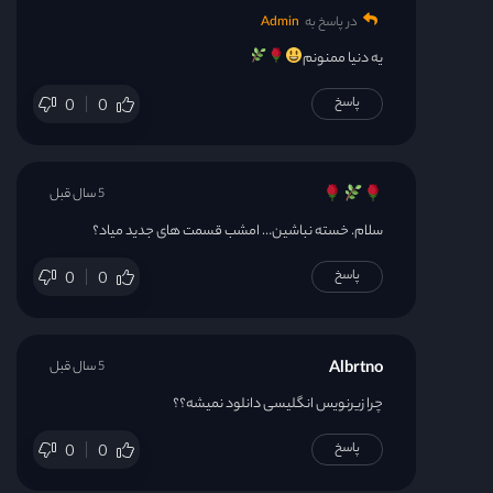
در پاسخ به
Admin
یه دنیا ممنونم
پاسخ
0
0
5 سال قبل
سلام. خسته نباشین… امشب قسمت های جدید میاد؟
پاسخ
0
0
Albrtno
5 سال قبل
چرا زیرنویس انگلیسی دانلود نمیشه؟؟
پاسخ
0
0