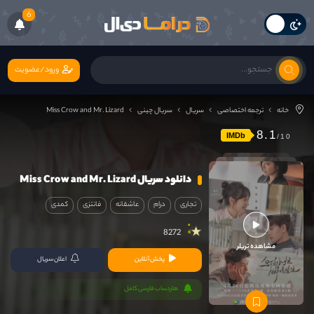
6
ورود/عضویت
خانه
ترجمه اختصاصی
سریال
سریال چینی
Miss Crow and Mr. Lizard
8.1
IMDb
دانلود سریال Miss Crow and Mr. Lizard
تجاری
درام
عاشقانه
فانتزی
کمدی
8272
مشاهده تریلر
پخش آنلاین
اعلان سریال
هاردساب فارسی کامل