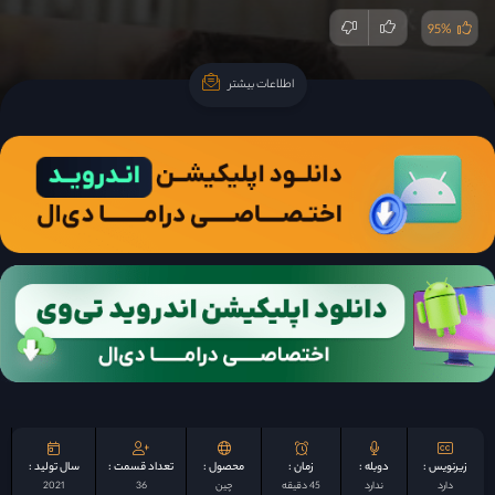
95%
اطلاعات بیشتر
اطلاعات بیشتر
زیرنویس :
دوبله :
زمان :
محصول :
تعداد قسمت :
سال تولید :
دارد
ندارد
45 دقیقه
چين
36
2021