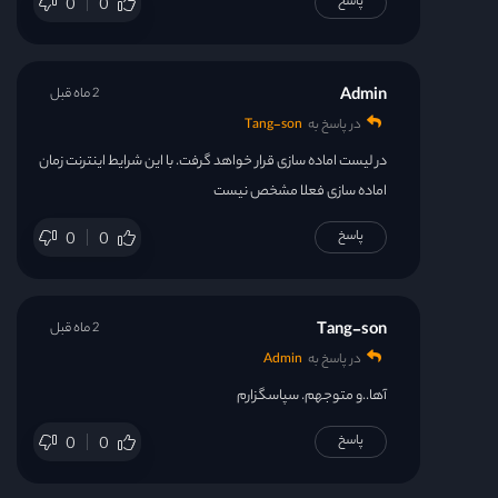
پاسخ
0
0
قسمت 30
قسمت 31
Admin
2 ماه قبل
در پاسخ به
Tang-son
قسمت 32
در لیست اماده سازی قرار خواهد گرفت. با این شرایط اینترنت زمان
اماده سازی فعلا مشخص نیست
قسمت 33
پاسخ
0
0
قسمت 34
قسمت 35
Tang-son
2 ماه قبل
در پاسخ به
Admin
قسمت 36
آها..و متوجهم. سپاسگزارم
پاسخ
0
0
آهنگ سریال