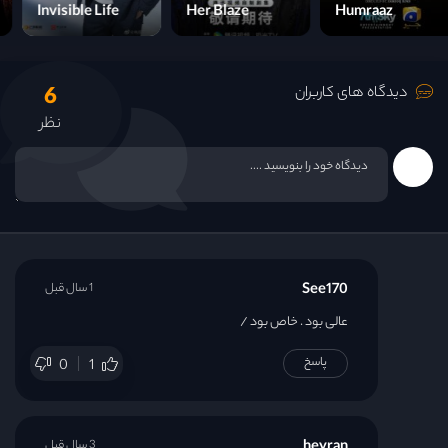
Ishq Hua
Invisible Life
Her Blaze
6
دیدگاه های کاربران
نظر
See170
1 سال قبل
عالی بود . خاص بود /
پاسخ
0
1
3 سال قبل