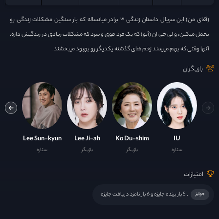
(آقای من).این سریال داستان زندگی ۳ برادر میانساله که بار سنگین مشکلات زندگی رو
تحمل میکنن، و لی جی ان (آیو) که یک فرد قوی و سرد که مشکلات زیادی در زندگیش داره.
آنها وقتی که بهم میرسند زخم های گذشته یکدیگر رو بهبود میبخشند.
بازیگران
o-San
Lee Sun-kyun
Lee Ji-ah
Ko Du-shim
IU
ستاره
بازیگر
بازیگر
ستاره
با
امتیازات
, 5 بار برنده جایزه و 6 بار نامزد دریافت جایزه
جوایز