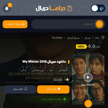
6
ورود/عضویت
خانه
سریال
سریال کره ای
My Mister
9.0
IMDb
دانلود سریال My Mister 2018
خانوادگی
درام
روان شناختی
زندگی
32,606
مشاهده تریلر
پخش آنلاین
اعلان سریال
سافت ساب فارسی کامل