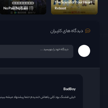
T
Thirteen Years of Dust
No Pain No Gain
R
دیدگاه های کاربران
BadBoy
خیلی قشنگ بود کلی باهاش خندیدم حتما پیشنهاد میشه ببینی