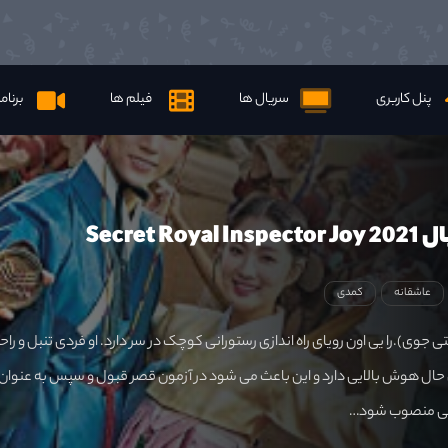
پنل کاربری
سریال ها
فیلم ها
برنام
Secret Ro
عاشقانه
کمدی
وی).را یی اون رویای راه اندازی رستورانی کوچک در سر دارد. او فردی تنبل و را
حال هوش بالایی دارد و این باعث می شود در آزمون قصر قبول و سپس به عنوان
ی منصوب شود…