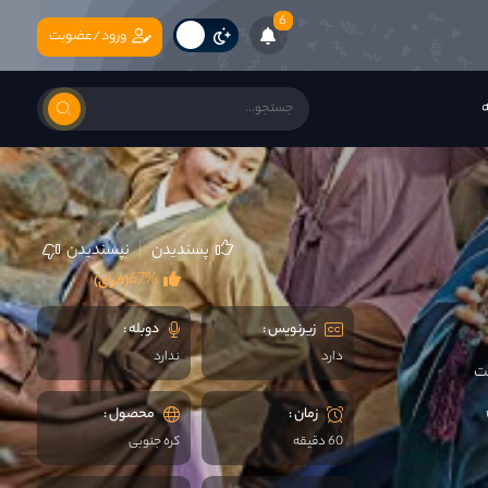
6
ورود/عضویت
ه
پسندیدن
نپسندیدن
67%
(6 رای)
زیرنویس :
دوبله :
دارد
ندارد
حت
زمان :
محصول :
60 دقیقه
کره جنوبی