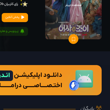
رای کاربران IMDb
مشاهده تریلر
پخش آنلاین
زیرنویس و هار
بازیگران