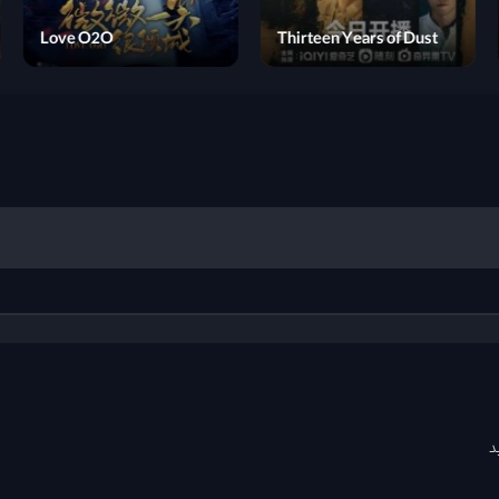
Scripting Your Destiny
Love O2O
د