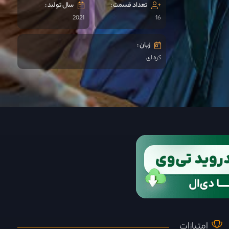
تعداد قسمت :
سال تولید :
2021
16
زبان :
کره ای
امتیازات