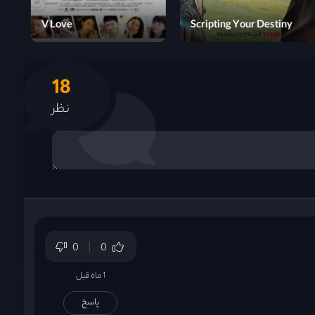
Just an Encore
V Love
18
نظر
0
0
1 ماه قبل
پاسخ