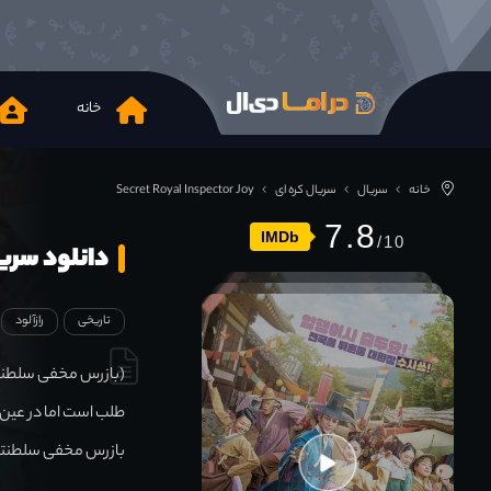
خانه
خانه
سریال
سریال کره ای
Secret Royal Inspector Joy
7.8
IMDb
دانلود سریال yal Inspector Joy 2021
تاریخی
رازآلود
(بازرس مخفی سلطنتی ج
طلب است اما در عین 
بازرس مخفی سلطنت