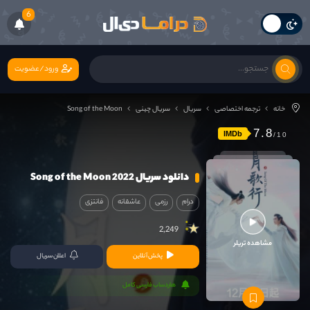
6
ورود/عضویت
خانه
ترجمه اختصاصی
سریال
سریال چینی
Song of the Moon
7.8
IMDb
دانلود سریال Song of the Moon 2022
درام
رزمی
عاشقانه
فانتزی
2,249
مشاهده تریلر
پخش آنلاین
اعلان سریال
هاردساب فارسی کامل