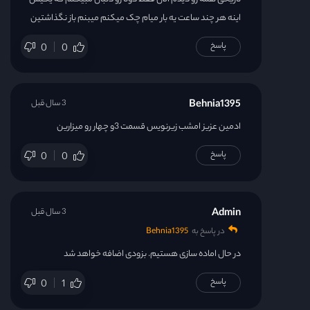
اینه هر چند ساعت یه بار میام چک میکنم میبنم باز نگذاشتین
پاسخ
0
0
Behnia1395
3 سال قبل
ادمین عزیز امشب زیرنویس قسمت 3و چهار رو میزارین
پاسخ
0
0
Admin
3 سال قبل
در پاسخ به
Behnia1395
در حال اماده سازی هستیم. بزودی اضافه خواهد شد
پاسخ
0
1