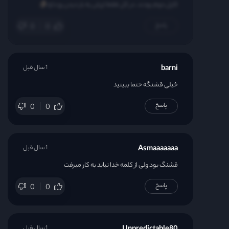
کاپل دوم بودند. در کل فقط ارزش یه بار دیدن رو داره
قسمت 31
پاسخ
0
0
قسمت 32
قسمت 33
barni
1 سال قبل
خیلی قشنگه حتما ببینید
قسمت 34
پاسخ
0
0
قسمت 35
قسمت 36
Asmaaaaaaa
1 سال قبل
قشنگ بود ولی از کلمه خدا نباید به کار میرفت
قسمت 37
پاسخ
0
0
قسمت 38
1 سال قبل