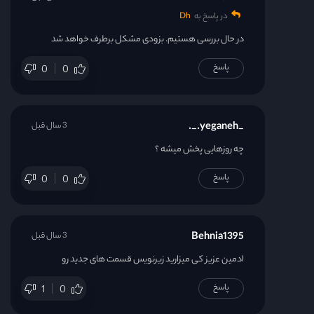
در پاسخ به
Dh
در حال بررسی هستیم. بزودی مشکل برطرف خواهد شد
پاسخ
0
0
_yeganeh._.
3 سال قبل
چه روزهایی پخش میشه ؟
پاسخ
0
0
Behnia1395
3 سال قبل
ادمین عزیز کی میزارید زیرنویس قسمت های جدید رو
پاسخ
1
0