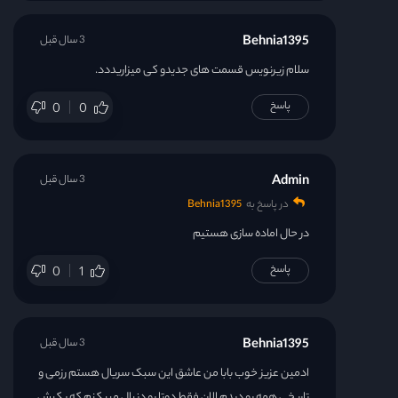
Behnia1395
3 سال قبل
سلام زیرنویس قسمت های جدیدو کی میزاریددد.
پاسخ
0
0
Admin
3 سال قبل
در پاسخ به
Behnia1395
در حال اماده سازی هستیم
پاسخ
0
1
Behnia1395
3 سال قبل
ادمین عزیز خوب بابا من عاشق این سبک سریال هستم رزمی و
تاریخی همه رو دیدم الان فقط دوتا رو دنبال مبیکنم که یکیش