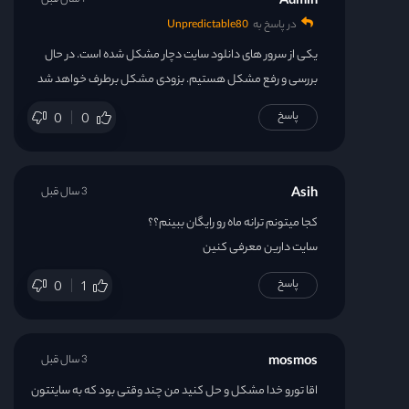
Admin
1 سال قبل
در پاسخ به
Unpredictable80
یکی از سرور های دانلود سایت دچار مشکل شده است. در حال
بررسی و رفع مشکل هستیم. بزودی مشکل برطرف خواهد شد
پاسخ
0
0
Asih
3 سال قبل
کجا میتونم ترانه ماه رو رایگان ببینم؟؟
سایت دارین معرفی کنین
پاسخ
0
1
mosmos
3 سال قبل
اقا تورو خدا مشکل و حل کنید من چند وقتی بود که به سایتتون