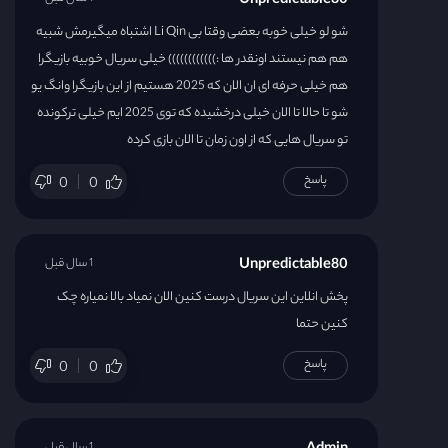
Unpredictable80
قسمت 39
شو لو خیلی خوبه بعضی وقتا بی Li Qin اشتباه میگیرمش شبیه
قسمت 40
هم هم نیستند اونقدر ها :)))))))))))) خیلی سریال خوبیه بازیگرا
هم خیلی حرفه ای ان الان که 2025 هستیم از این بازیگرا وانگ یو
شو تا حالا تا الان خیلی درخشیده که توی 2025 ایم خیلی ترکونده
تو سریال هایی که از اون زمان تا الان بازی کرده
پاسخ
0
0
Unpredictable80
1 سال قبل
پخش انلاین این سریال درست کنین الان نمیاد بالا نمیاره چک
کنین حتما
پاسخ
0
0