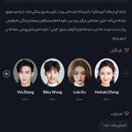
(ترانه ای از ماه)."لیو شائو" دختریه که آینده‌‌اش رو در ازای سه روز زندگی شاد، با یه مرد مرموز
مبادله می‌کنه. خیلی تصادفی درگیر نبرد بین جاودانه‌ها و شیاطین میشه و زندگی اشرافیش
رو از دست میده. اما خبر نداره که قراره گرفتار عشق "لو لی"، جاودانه‌ی شنل‌پوشی بشه که پر
از رمز و رازه.
بازیگران
Youshuo Wang
Vin Zhang
Riley Wang
Lulu Xu
Hehuizi Zheng
ستاره
ستاره
ستاره
ستاره
ست
امتیازات
امتیازی یافت نشد !